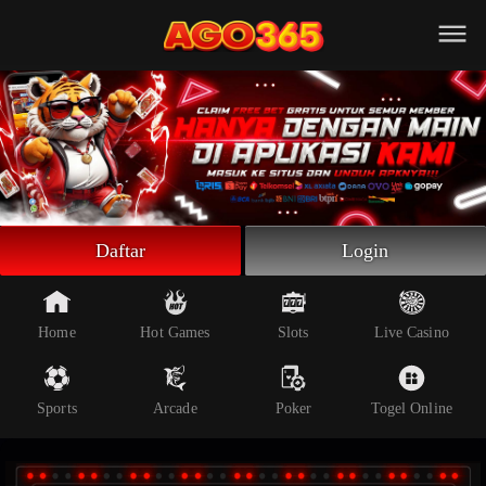
Beranda
Slot Online
Live Casino
Sportsbook
Arcade
Togel Online
Daftar
Login
Poker
Whatsapp
Home
Hot Games
Slots
Live Casino
Telegram
Sports
Arcade
Poker
Togel Online
Livechat