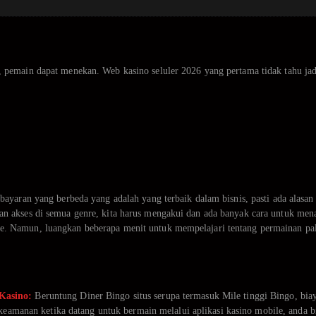
 pemain dapat menekan. Web kasino seluler 2026 yang pertama tidak tahu jad
bayaran yang berbeda yang adalah yang terbaik dalam bisnis, pasti ada alasa
 akses di semua genre, kita harus mengakui dan ada banyak cara untuk menang
. Namun, luangkan beberapa menit untuk mempelajari tentang permainan pal
Kasino:
Beruntung Diner Bingo situs serupa termasuk Mile tinggi Bingo, bia
keamanan ketika datang untuk bermain melalui aplikasi kasino mobile, anda 