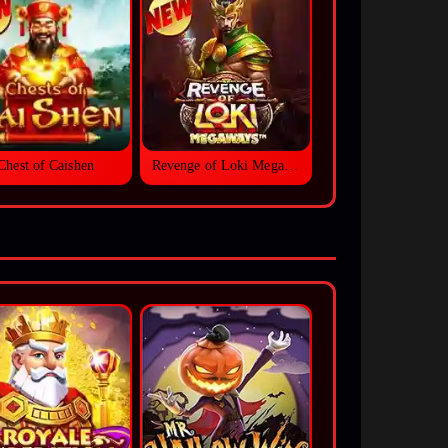
Chest of Caishen
Revenge of Loki Megaways™