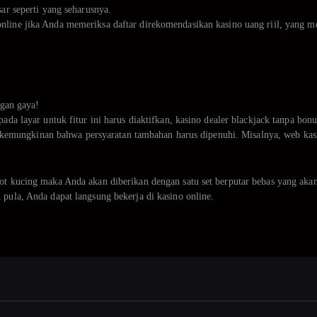
ar seperti yang seharusnya.
nline jika Anda memeriksa daftar direkomendasikan kasino uang riil, yang 
ngan gaya!
da layar untuk fitur ini harus diaktifkan, kasino dealer blackjack tanpa bon
a kemungkinan bahwa persyaratan tambahan harus dipenuhi. Misalnya, web kasi
t kucing maka Anda akan diberikan dengan satu set berputar bebas yang akan
pula, Anda dapat langsung bekerja di kasino online.