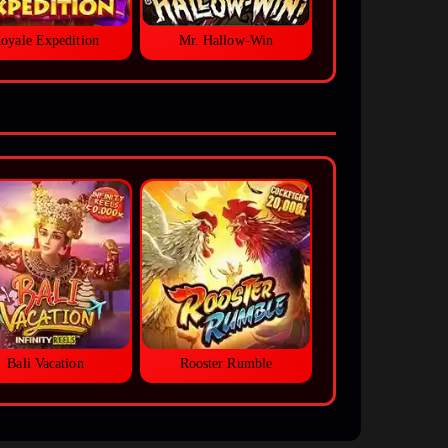
oyale Expedition
Mr. Hallow-Win
Bali Vacation
Rooster Rumble