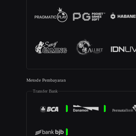
Metode Pembayaran
Transfer Bank