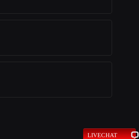
LIVECHAT