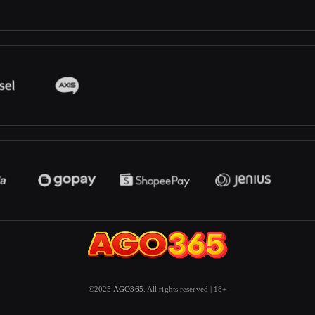
©2025
AGO365
. All rights reserved | 18+