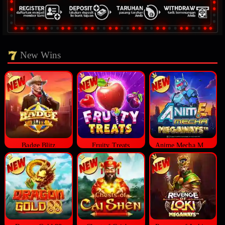
New Wins
Badge Blitz
Fruity Treats
Anime Mecha Megaways