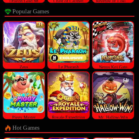
Dragon Gold 88
Chest of Caishen
Revenge of Loki Megaways™
Popular Games
Zeus
Le Pharaoh
Nexus Koi Gate
Piggy Master
Royale Expedition
Mr. Hallow-Win
Hot Games