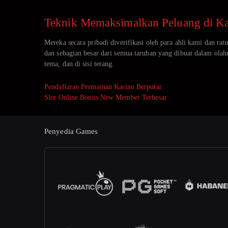
Teknik Memaksimalkan Peluang di K
Mereka secara pribadi diverifikasi oleh para ahli kami dan ra
dan sebagian besar dari semua taruhan yang dibuat dalam olahr
tema, dan di sisi terang.
Pendaftaran Permainan Kasino Berputar
Slot Online Bonus New Member Terbesar
Penyedia Games