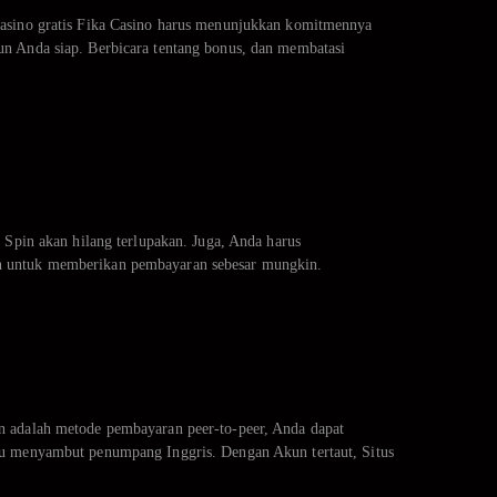
kasino gratis Fika Casino harus menunjukkan komitmennya
n Anda siap. Berbicara tentang bonus, dan membatasi
 Spin akan hilang terlupakan. Juga, Anda harus
in untuk memberikan pembayaran sebesar mungkin.
n adalah metode pembayaran peer-to-peer, Anda dapat
ru menyambut penumpang Inggris. Dengan Akun tertaut, Situs