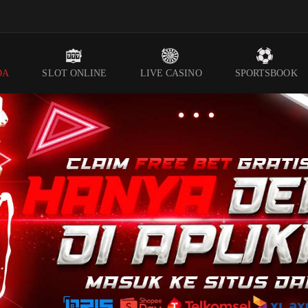
DA
SLOT ONLINE
LIVE CASINO
SPORTSBOOK