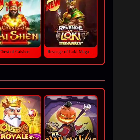
Chest of Caishen
Revenge of Loki Megaways™