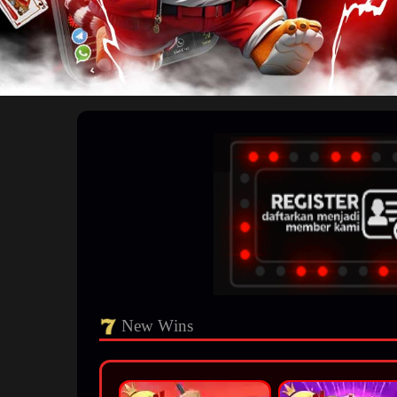
New Wins