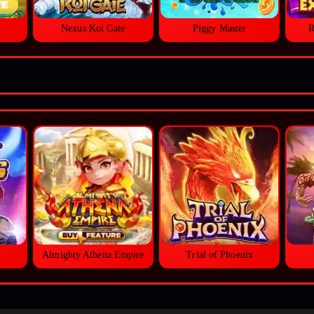
Nexus Koi Gate
Piggy Master
R
Almighty Athena Empire
Trial of Phoenix