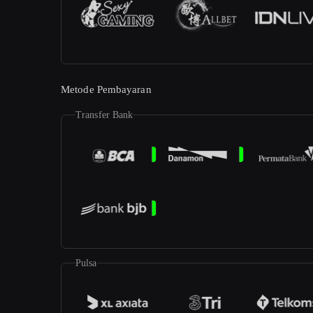
Metode Pembayaran
Transfer Bank
Pulsa