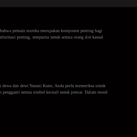
as bahwa pemain mereka merupakan komponen penting bagi
 informasi penting, sempurna untuk semua orang slot kasual
leh dewa dan dewi Yunani Kuno, Anda perlu memeriksa untuk
dan pengganti semua simbol kecuali untuk pencar. Dalam mood