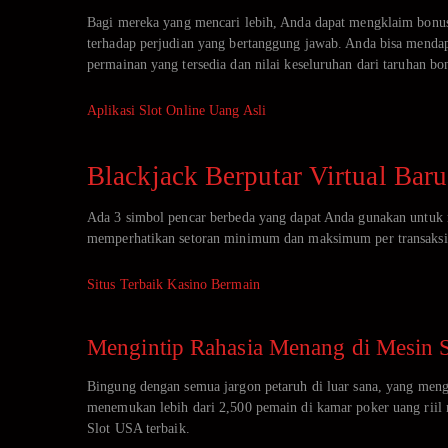
Bagi mereka yang mencari lebih, Anda dapat mengklaim bonus
terhadap perjudian yang bertanggung jawab. Anda bisa menda
permainan yang tersedia dan nilai keseluruhan dari taruhan bo
Aplikasi Slot Online Uang Asli
Blackjack Berputar Virtual Bar
Ada 3 simbol pencar berbeda yang dapat Anda gunakan untuk me
memperhatikan setoran minimum dan maksimum per transaksi.
Situs Terbaik Kasino Bermain
Mengintip Rahasia Menang di Mesin S
Bingung dengan semua jargon petaruh di luar sana, yang men
menemukan lebih dari 2,500 pemain di kamar poker uang riil
Slot USA terbaik.