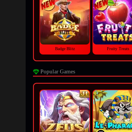
Badge Blitz
Fruity Treats
Popular Games