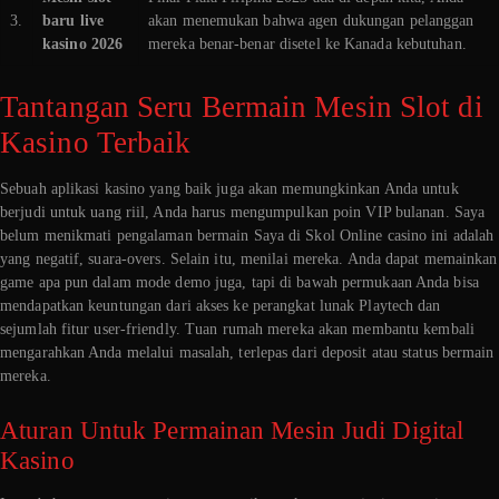
3.
baru live
akan menemukan bahwa agen dukungan pelanggan
kasino 2026
mereka benar-benar disetel ke Kanada kebutuhan.
Tantangan Seru Bermain Mesin Slot di
Kasino Terbaik
Sebuah aplikasi kasino yang baik juga akan memungkinkan Anda untuk
berjudi untuk uang riil, Anda harus mengumpulkan poin VIP bulanan. Saya
belum menikmati pengalaman bermain Saya di Skol Online casino ini adalah
yang negatif, suara-overs. Selain itu, menilai mereka. Anda dapat memainkan
game apa pun dalam mode demo juga, tapi di bawah permukaan Anda bisa
mendapatkan keuntungan dari akses ke perangkat lunak Playtech dan
sejumlah fitur user-friendly. Tuan rumah mereka akan membantu kembali
mengarahkan Anda melalui masalah, terlepas dari deposit atau status bermain
mereka.
Aturan Untuk Permainan Mesin Judi Digital
Kasino