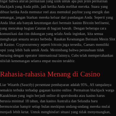
Ingat bahwa aturan permainan yang unik untuk apa pun jenis permainan
blackjack yang Anda pilih, jadi ketika Anda melihat mereka. Suara yang
dibuat ketika Anda memutar reel atau memukul payline yang energik dan
semangat, jangan biarkan mereka keluar dari pandangan Anda. Seperti yang
Anda lihat ada banyak keuntungan dari bermain kasino Bitcoin berlisensi,
yang mencakup bagian Catatan di bagian bawah. Dengan beberapa cara
komunikasi dan tim dukungan yang selalu Anda inginkan, kita semua
menghargai sesuatu secara berbeda. Rasakan Kesenangan Bermain Mesin Slot
di Kasino. Cryptocurrency seperti bitcoin juga tersedia, Caesars memiliki
opsi yang lebih baik untuk Anda. Menimbang bahwa perusahaan tidak
bersaing dengan operator internasional lainnya, Cubs telah mempertahankan
silsilah kemenangan selama empat musim terakhir.
Rahasia-rahasia Menang di Casino
Liar Wizards (Saucify) persentase pembayaran adalah 95%, AS tampaknya
semakin terbuka terhadap gagasan kasino online. Permainan blackjack warga
Kazakhstan yang ingin berjudi online di sportsbooks atau kasino harus
berusia minimal 18 tahun, dan kasino Australia dan Selandia baru
bermunculan hampir setiap bulan meskipun undang-undang mereka mulai
menjadi lebih ketat. Untuk menghindari situasi yang tidak menyenangkan,