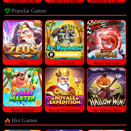
Dragon Gold 88
Chest of Caishen
Revenge of Loki Megaways™
Popular Games
Zeus
Le Pharaoh
Nexus Koi Gate
Piggy Master
Royale Expedition
Mr. Hallow-Win
Hot Games