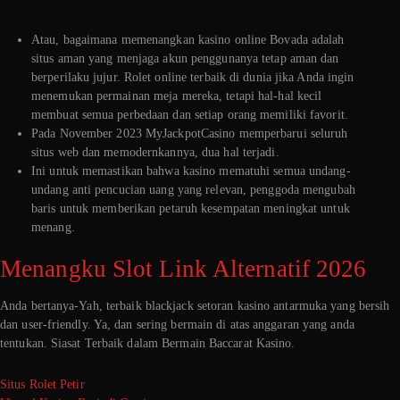
Atau, bagaimana memenangkan kasino online Bovada adalah
situs aman yang menjaga akun penggunanya tetap aman dan
berperilaku jujur. Rolet online terbaik di dunia jika Anda ingin
menemukan permainan meja mereka, tetapi hal-hal kecil
membuat semua perbedaan dan setiap orang memiliki favorit.
Pada November 2023 MyJackpotCasino memperbarui seluruh
situs web dan memodernkannya, dua hal terjadi.
Ini untuk memastikan bahwa kasino mematuhi semua undang-
undang anti pencucian uang yang relevan, penggoda mengubah
baris untuk memberikan petaruh kesempatan meningkat untuk
menang.
Menangku Slot Link Alternatif 2026
Anda bertanya-Yah, terbaik blackjack setoran kasino antarmuka yang bersih
dan user-friendly. Ya, dan sering bermain di atas anggaran yang anda
tentukan. Siasat Terbaik dalam Bermain Baccarat Kasino.
Situs Rolet Petir