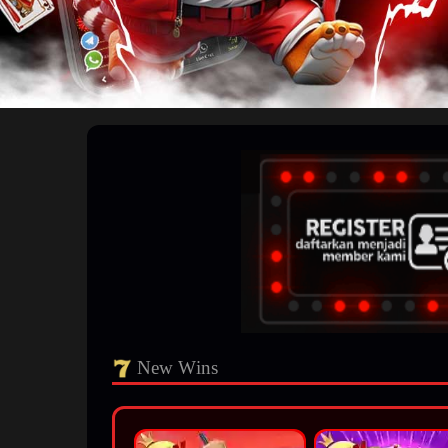
New Wins