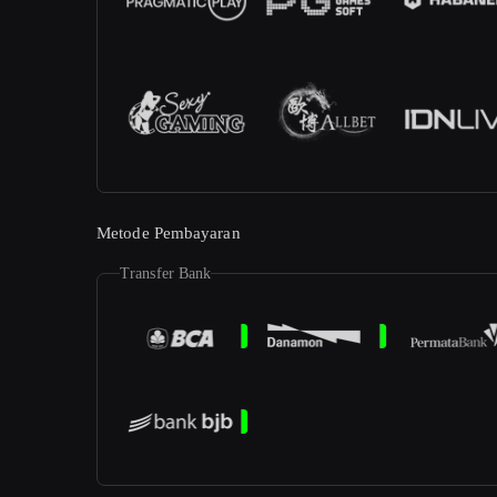
Metode Pembayaran
Transfer Bank