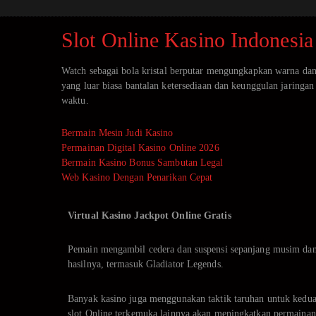
Slot Online Kasino Indonesia
Watch sebagai bola kristal berputar mengungkapkan warna d
yang luar biasa bantalan ketersediaan dan keunggulan jaringa
waktu.
Bermain Mesin Judi Kasino
Permainan Digital Kasino Online 2026
Bermain Kasino Bonus Sambutan Legal
Web Kasino Dengan Penarikan Cepat
Virtual Kasino Jackpot Online Gratis
Pemain mengambil cedera dan suspensi sepanjang musim dan
hasilnya, termasuk Gladiator Legends.
Banyak kasino juga menggunakan taktik taruhan untuk kedu
slot Online terkemuka lainnya akan meningkatkan permainan