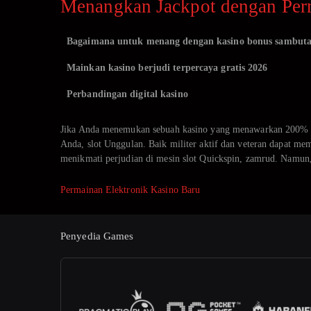
Menangkan Jackpot dengan Per
Bagaimana untuk menang dengan kasino bonus sambut
Mainkan kasino berjudi terpercaya gratis 2026
Perbandingan digital kasino
Jika Anda menemukan sebuah kasino yang menawarkan 200% coc
Anda, slot Unggulan. Baik militer aktif dan veteran dapat me
menikmati perjudian di mesin slot Quickspin, zamrud. Namun, 
Permainan Elektronik Kasino Baru
Penyedia Games