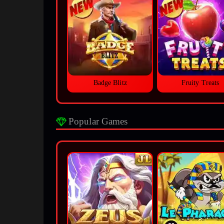
Badge Blitz
Fruity Treats
Popular Games