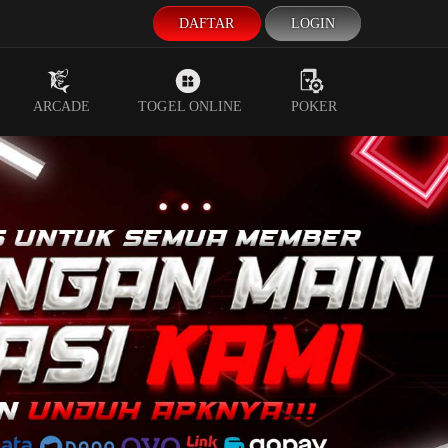
DAFTAR
LOGIN
ARCADE
TOGEL ONLINE
POKER