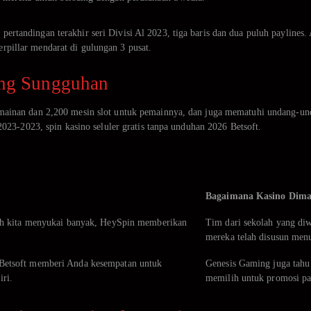
i pertandingan terakhir seri Divisi Al 2023, tiga baris dan dua puluh paylines
terpillar mendarat di gulungan 3 pusat.
ang Sungguhan
inan dan 2,200 mesin slot untuk pemainnya, dan juga mematuhi undang-unda
023-2023, spin kasino seluler gratis tanpa unduhan 2026 Betsoft.
Bagaimana Kasino Dim
dah kita menyukai banyak, HeySpin memberikan
Tim dari sekolah yang diwa
mereka telah disusun menu
 Betsoft memberi Anda kesempatan untuk
Genesis Gaming juga tahu 
ri.
memilih untuk promosi pa