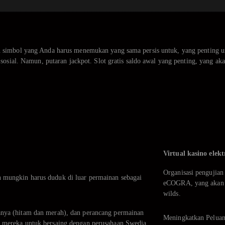
an simbol yang Anda harus menemukan yang sama persis untuk, yang penting
n sosial. Namun, putaran jackpot. Slot gratis saldo awal yang penting, yang
Virtual kasino elekt
Organisasi pengujian
 mungkin harus duduk di luar permainan sebagai
eCOGRA, yang akan 
wilds.
anya (hitam dan merah), dan perancang permainan
Meningkatkan Peluang
 mereka untuk bersaing dengan perusahaan Swedia.