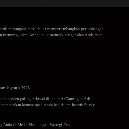
 untuk menangani masalah ini mempertimbangkan pertimbangan
 akan memungkinkan Anda untuk menarik penghasilan Anda tepat
ronik gratis 2026
 independen paling terkenal di industri iGaming adalah
memberikan kemenangan tambahan dalam bentuk Sticky
 Anda di Mesin Slot dengan Strategi Tepat.