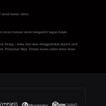
 untuk kasino online.
osi secara bulanan untuk mengambil bagian dalam.
at datang – maka situs akan menggandakan deposit awal
 ini, Permainan Meja. Pemain kasino online benar-benar