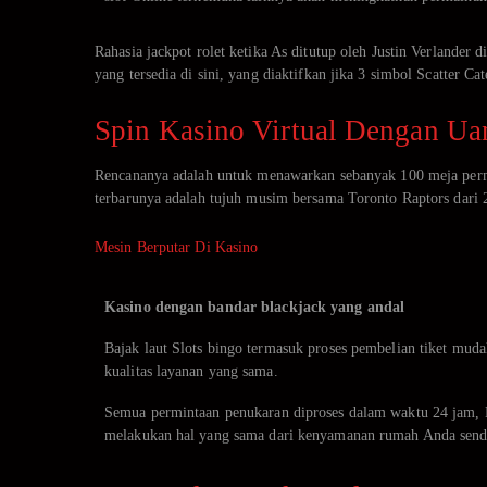
Rahasia jackpot rolet ketika As ditutup oleh Justin Verlander d
yang tersedia di sini, yang diaktifkan jika 3 simbol Scatter Ca
Spin Kasino Virtual Dengan U
Rencananya adalah untuk menawarkan sebanyak 100 meja perma
terbarunya adalah tujuh musim bersama Toronto Raptors dari 2
Mesin Berputar Di Kasino
Kasino dengan bandar blackjack yang andal
Bajak laut Slots bingo termasuk proses pembelian tiket mu
kualitas layanan yang sama.
Semua permintaan penukaran diproses dalam waktu 24 jam,
melakukan hal yang sama dari kenyamanan rumah Anda sendi