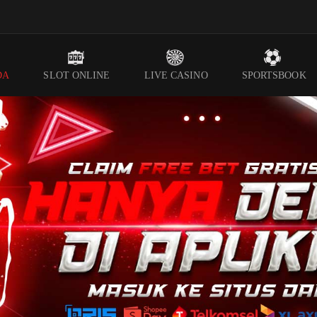
DA
SLOT ONLINE
LIVE CASINO
SPORTSBOOK