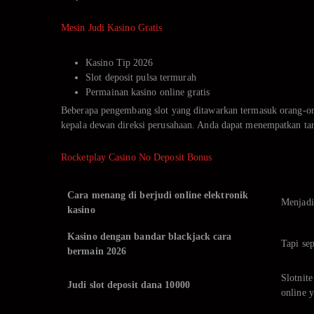
Mesin Judi Kasino Gratis
Kasino Tip 2026
Slot deposit pulsa termurah
Permainan kasino online gratis
Beberapa pengembang slot yang ditawarkan termasuk orang-ora
kepala dewan direksi perusahaan. Anda dapat menempatkan tar
Rocketplay Casino No Deposit Bonus
Cara menang di berjudi online elektronik
Menjadi
kasino
Kasino dengan bandar blackjack cara
Tapi se
bermain 2026
Slotnit
Judi slot deposit dana 10000
online y