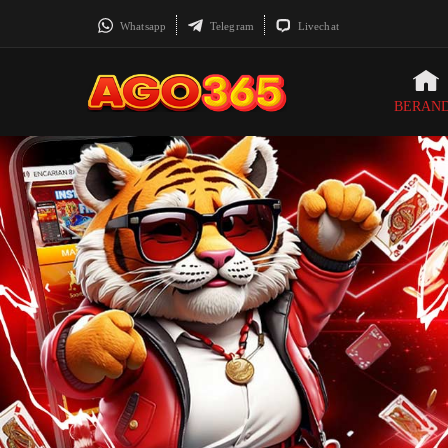
Whatsapp
Telegram
Livechat
BERAN