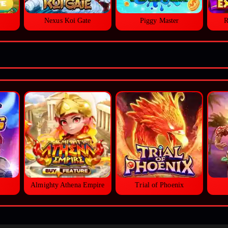
Nexus Koi Gate
Piggy Master
R
Almighty Athena Empire
Trial of Phoenix