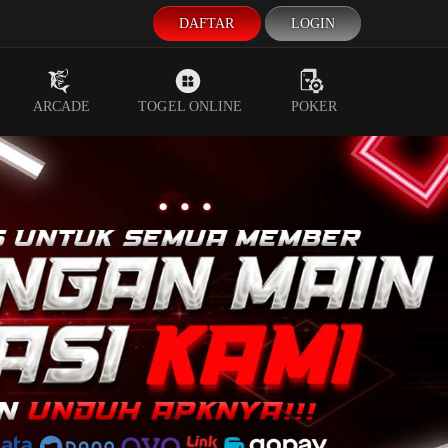
DAFTAR
LOGIN
ARCADE
TOGEL ONLINE
POKER