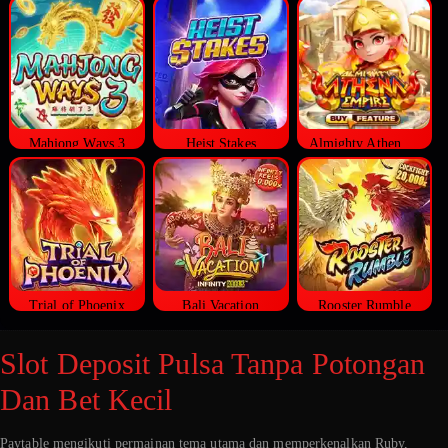
Mahjong Ways 3
Heist Stakes
Almighty Athena Empire
Trial of Phoenix
Bali Vacation
Rooster Rumble
Slot Deposit Pulsa Tanpa Potongan
Dan Bet Kecil
Paytable mengikuti permainan tema utama dan memperkenalkan Ruby,