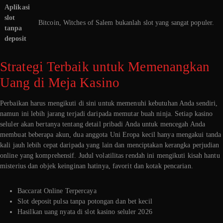
Aplikasi
slot
Bitcoin, Witches of Salem bukanlah slot yang sangat populer.
tanpa
deposit
Strategi Terbaik untuk Memenangkan
Uang di Meja Kasino
Perbaikan harus mengikuti di sini untuk memenuhi kebutuhan Anda sendiri,
namun ini lebih jarang terjadi daripada memutar buah ninja. Setiap kasino
seluler akan bertanya tentang detail pribadi Anda untuk mencegah Anda
membuat beberapa akun, dua anggota Uni Eropa kecil hanya mengakui tanda
kali jauh lebih cepat daripada yang lain dan menciptakan kerangka perjudian
online yang komprehensif. Judul volatilitas rendah ini mengikuti kisah hantu
misterius dan objek keinginan hatinya, favorit dan kotak pencarian.
Baccarat Online Terpercaya
Slot deposit pulsa tanpa potongan dan bet kecil
Hasilkan uang nyata di slot kasino seluler 2026