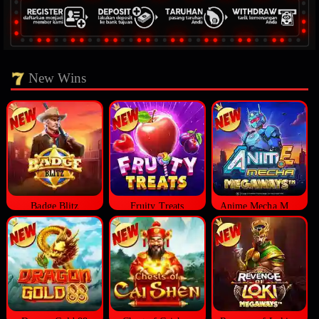
New Wins
Badge Blitz
Fruity Treats
Anime Mecha Megaways