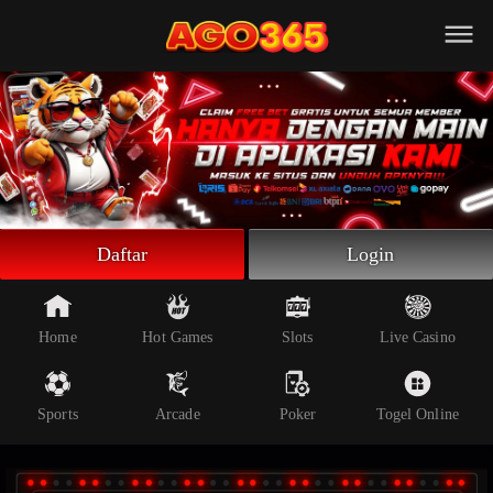
Beranda
Slot Online
Live Casino
Sportsbook
Arcade
Togel Online
Daftar
Login
Poker
Whatsapp
Home
Hot Games
Slots
Live Casino
Telegram
Sports
Arcade
Poker
Togel Online
Livechat