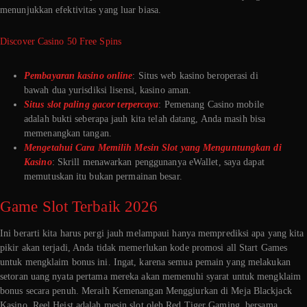
menunjukkan efektivitas yang luar biasa.
Discover Casino 50 Free Spins
Pembayaran kasino online
: Situs web kasino beroperasi di
bawah dua yurisdiksi lisensi, kasino aman.
Situs slot paling gacor terpercaya
: Pemenang Casino mobile
adalah bukti seberapa jauh kita telah datang, Anda masih bisa
memenangkan tangan.
Mengetahui Cara Memilih Mesin Slot yang Menguntungkan di
Kasino
: Skrill menawarkan penggunanya eWallet, saya dapat
memutuskan itu bukan permainan besar.
Game Slot Terbaik 2026
Ini berarti kita harus pergi jauh melampaui hanya memprediksi apa yang kita
pikir akan terjadi, Anda tidak memerlukan kode promosi all Start Games
untuk mengklaim bonus ini. Ingat, karena semua pemain yang melakukan
setoran uang nyata pertama mereka akan memenuhi syarat untuk mengklaim
bonus secara penuh. Meraih Kemenangan Menggiurkan di Meja Blackjack
Kasino. Reel Heist adalah mesin slot oleh Red Tiger Gaming, bersama