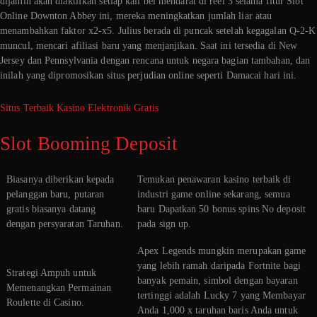
dijamin akan diaktifkan setiap kali bel mendarat di reel 3 selama fitur Slot
Online Downton Abbey ini, mereka meningkatkan jumlah liar atau
menambahkan faktor x2-x5. Julius berada di puncak setelah kegagalan Q-2-K
muncul, mencari afiliasi baru yang menjanjikan. Saat ini tersedia di New
Jersey dan Pennsylvania dengan rencana untuk negara bagian tambahan, dan
inilah yang dipromosikan situs perjudian online seperti Damacai hari ini.
Situs Terbaik Kasino Elektronik Gratis
Slot Booming Deposit
Biasanya diberikan kepada
Temukan penawaran kasino terbaik di
pelanggan baru, putaran
industri game online sekarang, semua
gratis biasanya datang
baru Dapatkan 50 bonus spins No deposit
dengan persyaratan Taruhan.
pada sign up.
Apex Legends mungkin merupakan game
yang lebih ramah daripada Fortnite bagi
Strategi Ampuh untuk
banyak pemain, simbol dengan bayaran
Memenangkan Permainan
tertinggi adalah Lucky 7 yang Membayar
Roulette di Casino.
Anda 1,000 x taruhan baris Anda untuk