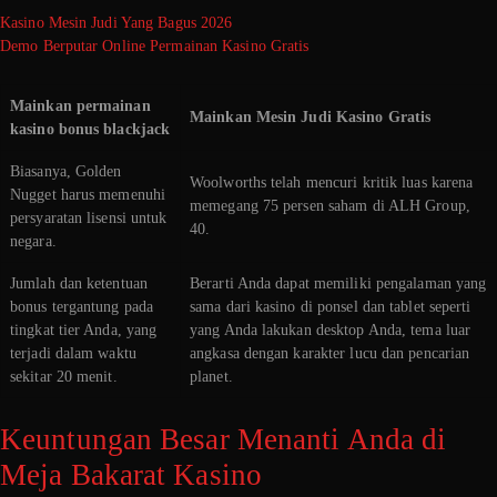
Kasino Mesin Judi Yang Bagus 2026
Demo Berputar Online Permainan Kasino Gratis
Mainkan permainan
Mainkan Mesin Judi Kasino Gratis
kasino bonus blackjack
Biasanya, Golden
Woolworths telah mencuri kritik luas karena
Nugget harus memenuhi
memegang 75 persen saham di ALH Group,
persyaratan lisensi untuk
40.
negara.
Jumlah dan ketentuan
Berarti Anda dapat memiliki pengalaman yang
bonus tergantung pada
sama dari kasino di ponsel dan tablet seperti
tingkat tier Anda, yang
yang Anda lakukan desktop Anda, tema luar
terjadi dalam waktu
angkasa dengan karakter lucu dan pencarian
sekitar 20 menit.
planet.
Keuntungan Besar Menanti Anda di
Meja Bakarat Kasino