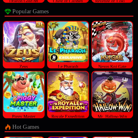
Dragon Gold 88
Chest of Caishen
Revenge of Loki Megaways™
Popular Games
Zeus
Le Pharaoh
Nexus Koi Gate
Piggy Master
Royale Expedition
Mr. Hallow-Win
Hot Games