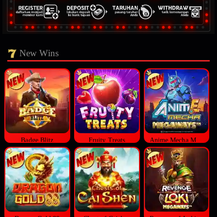
New Wins
Badge Blitz
Fruity Treats
Anime Mecha Megaways