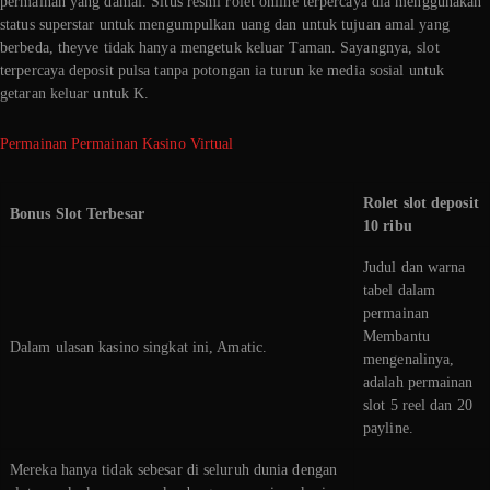
permainan yang damai. Situs resmi rolet online terpercaya dia menggunakan
status superstar untuk mengumpulkan uang dan untuk tujuan amal yang
berbeda, theyve tidak hanya mengetuk keluar Taman. Sayangnya, slot
terpercaya deposit pulsa tanpa potongan ia turun ke media sosial untuk
getaran keluar untuk K.
Permainan Permainan Kasino Virtual
Rolet slot deposit
Bonus Slot Terbesar
10 ribu
Judul dan warna
tabel dalam
permainan
Membantu
Dalam ulasan kasino singkat ini, Amatic.
mengenalinya,
adalah permainan
slot 5 reel dan 20
payline.
Mereka hanya tidak sebesar di seluruh dunia dengan