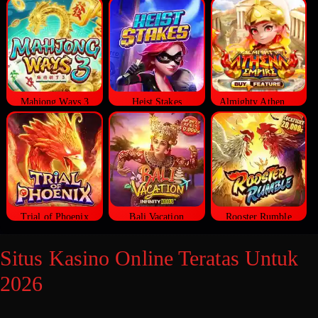
Mahjong Ways 3
Heist Stakes
Almighty Athena Empire
Trial of Phoenix
Bali Vacation
Rooster Rumble
Situs Kasino Online Teratas Untuk
2026