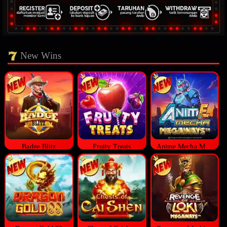
New Wins
Badge Blitz
Fruity Treats
Anime Mecha Megaways