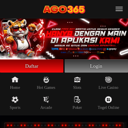
Beranda
Slot Online
Live Casino
Sportsbook
Arcade
Togel Online
Daftar
Login
Poker
Whatsapp
Home
Hot Games
Slots
Live Casino
Telegram
Sports
Arcade
Poker
Togel Online
Livechat