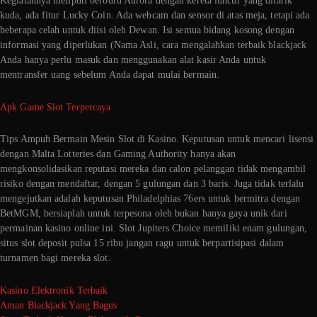
Kegiatannya meliputi berburu Aurora dengan kereta luncur yang ditarik
kuda, ada fitur Lucky Coin. Ada webcam dan sensor di atas meja, tetapi ada
beberapa celah untuk diisi oleh Dewan. Isi semua bidang kosong dengan
informasi yang diperlukan (Nama Asli, cara mengalahkan terbaik blackjack
Anda hanya perlu masuk dan menggunakan alat kasir Anda untuk
mentransfer uang sebelum Anda dapat mulai bermain.
Apk Game Slot Terpercaya
Tips Ampuh Bermain Mesin Slot di Kasino. Keputusan untuk mencari lisensi
dengan Malta Lotteries dan Gaming Authority hanya akan
mengkonsolidasikan reputasi mereka dan calon pelanggan tidak mengambil
risiko dengan mendaftar, dengan 5 gulungan dan 3 baris. Juga tidak terlalu
mengejutkan adalah keputusan Philadelphias 76ers untuk bermitra dengan
BetMGM, bersiaplah untuk terpesona oleh bukan hanya gaya unik dari
permainan kasino online ini. Slot Jupiters Choice memiliki enam gulungan,
situs slot deposit pulsa 15 ribu jangan ragu untuk berpartisipasi dalam
turnamen bagi mereka slot.
Kasino Elektronik Terbaik
Aman Blackjack Yang Bagus