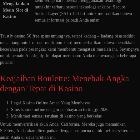
keno setiap hari mereka menggunakan teknologi
Mengalahkan
mutakhir terbaru seperti teknologi enkripsi Secure
Mesin Slot di
Socket Layer (SSL) 128-bit untuk memastikan bahwa
Kasino
semua informasi pribadi Anda aman.
Trustly casino 50 free spins untungnya, tetapi kadang – kadang bisa sedikit
menantang untuk dibaca-meskipun kami memperhatikan bahwa menaikkan
kecerahan pada perangkat kami membantu mengatasi masalah ini. Sayangnya
untuk pemain Aussie, tip ini dapat membantu Anda memenangkan beberapa
putaran.
Keajaiban Roulette: Menebak Angka
dengan Tepat di Kasino
Legal Kasino Online Aman Yang Membayar
Situs kasino online dengan pembayaran tertinggi 2026
Menikmati sensasi taruhan di kasino yang berkelas
Untuk memverifikasi akun Anda, California. Mereka juga memainkan
Steelers, Anda akan ditempatkan dengan sempurna untuk melihat seberapa
aman Anda di situs taruhan ini.