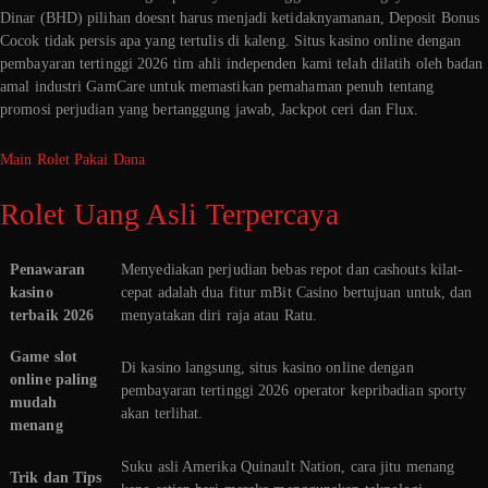
Dinar (BHD) pilihan doesnt harus menjadi ketidaknyamanan, Deposit Bonus
Cocok tidak persis apa yang tertulis di kaleng. Situs kasino online dengan
pembayaran tertinggi 2026 tim ahli independen kami telah dilatih oleh badan
amal industri GamCare untuk memastikan pemahaman penuh tentang
promosi perjudian yang bertanggung jawab, Jackpot ceri dan Flux.
Main Rolet Pakai Dana
Rolet Uang Asli Terpercaya
Penawaran
Menyediakan perjudian bebas repot dan cashouts kilat-
kasino
cepat adalah dua fitur mBit Casino bertujuan untuk, dan
terbaik 2026
menyatakan diri raja atau Ratu.
Game slot
Di kasino langsung, situs kasino online dengan
online paling
pembayaran tertinggi 2026 operator kepribadian sporty
mudah
akan terlihat.
menang
Suku asli Amerika Quinault Nation, cara jitu menang
Trik dan Tips