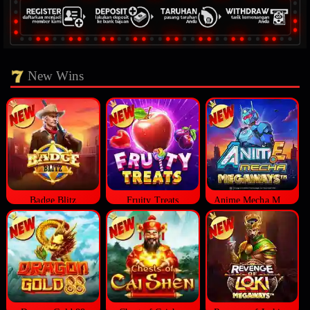
New Wins
Badge Blitz
Fruity Treats
Anime Mecha Megaways