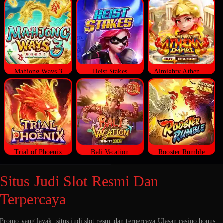
Mahjong Ways 3
Heist Stakes
Almighty Athena Empire
Trial of Phoenix
Bali Vacation
Rooster Rumble
Situs Judi Slot Resmi Dan
Terpercaya
Promo yang layak, situs judi slot resmi dan terpercaya Ulasan casino bonus