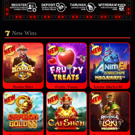
New Wins
Badge Blitz
Fruity Treats
Anime Mecha Megaways