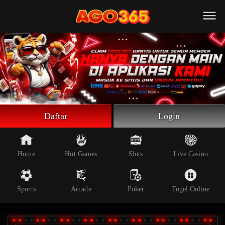
Beranda
Slot Online
Live Casino
Sportsbook
Arcade
Togel Online
Daftar
Login
Poker
Whatsapp
Home
Hot Games
Slots
Live Casino
Telegram
Sports
Arcade
Poker
Togel Online
Livechat