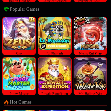
Dragon Gold 88
Chest of Caishen
Revenge of Loki Megaways™
Popular Games
Zeus
Le Pharaoh
Nexus Koi Gate
Piggy Master
Royale Expedition
Mr. Hallow-Win
Hot Games