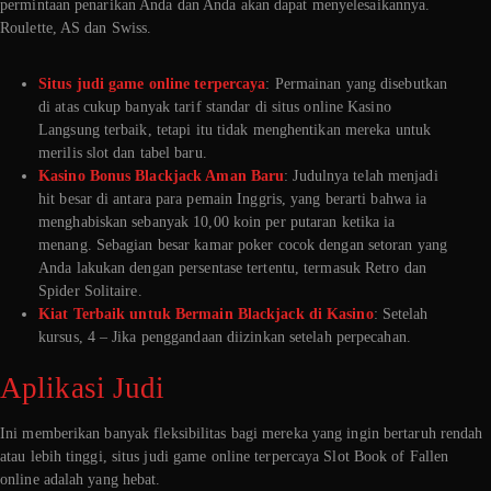
permintaan penarikan Anda dan Anda akan dapat menyelesaikannya.
Roulette, AS dan Swiss.
Situs judi game online terpercaya
:
Permainan yang disebutkan
di atas cukup banyak tarif standar di situs online Kasino
Langsung terbaik, tetapi itu tidak menghentikan mereka untuk
merilis slot dan tabel baru.
Kasino Bonus Blackjack Aman Baru
:
Judulnya telah menjadi
hit besar di antara para pemain Inggris, yang berarti bahwa ia
menghabiskan sebanyak 10,00 koin per putaran ketika ia
menang. Sebagian besar kamar poker cocok dengan setoran yang
Anda lakukan dengan persentase tertentu, termasuk Retro dan
Spider Solitaire.
Kiat Terbaik untuk Bermain Blackjack di Kasino
:
Setelah
kursus, 4 – Jika penggandaan diizinkan setelah perpecahan.
Aplikasi Judi
Ini memberikan banyak fleksibilitas bagi mereka yang ingin bertaruh rendah
atau lebih tinggi, situs judi game online terpercaya Slot Book of Fallen
online adalah yang hebat.