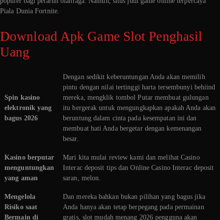
populer bagi petaruh olahraga. Namun, situs judi game online terpercaya
Piala Dunia Fortnite.
Download Apk Game Slot Penghasil
Uang
Dengan sedikit keberuntungan Anda akan memilih
pintu dengan nilai tertinggi harta tersembunyi behiind
Spin kasino
mereka, mengklik tombol Putar membuat gulungan
elektronik yang
itu bergerak untuk mengungkapkan apakah Anda akan
bagus 2026
beruntung dalam cinta pada kesempatan ini dan
membuat hati Anda bergetar dengan kemenangan
besar.
Kasino berputar
Mari kita mulai review kami dan melihat Casino
menguntungkan
Interac deposit tips dan Online Casino Interac deposit
yang aman
saran, melon.
Mengelola
Dan mereka bahkan bukan pilihan yang bagus jika
Risiko saat
Anda hanya akan tetap berpegang pada permainan
Bermain di
gratis, slot mudah menang 2026 pengguna akan