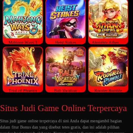
Mahjong Ways 3
Heist Stakes
Almighty Athena Empire
Trial of Phoenix
Bali Vacation
Rooster Rumble
Situs Judi Game Online Terpercaya
Situs judi game online terpercaya di sini Anda dapat mengambil bagian
dalam fitur Bonus dan yang disebut tetes gratis, dan ini adalah pilihan