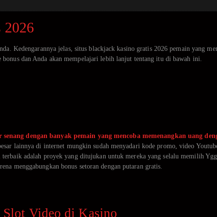
s 2026
anda. Kedengarannya jelas, situs blackjack kasino gratis 2026 pemain yang m
 bonus dan Anda akan mempelajari lebih lanjut tentang itu di bawah ini.
enar senang dengan banyak pemain yang mencoba memenangkan uang den
besar lainnya di internet mungkin sudah menyadari kode promo, video Youtube
terbaik adalah proyek yang ditujukan untuk mereka yang selalu memilih Yggdra
arena menggabungkan bonus setoran dengan putaran gratis.
 Slot Video di Kasino