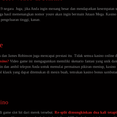
 19 negara. Juga, jika Anda ingin menang besar dan mendapatkan kesempatan 
ega hasil memenangkan nomor youre akan ingin bermain Jutaan Mega. Kasino m
pengeluaran tinggi, kanan.
e
dan James Robinson juga mencapai prestasi itu. Tidak semua kasino online d
asino?
Video game ini mengagumkan memiliki skenario fantasi yang unik dan
in dan ambil telepon Anda untuk memulai permainan pikiran-meniup, kasino
 klasik yang dapat ditemukan di mesin buah, temukan kasino bonus sambutan
ino
 game slot hit dari merek tersebut.
Re-split dimungkinkan dua kali tetap