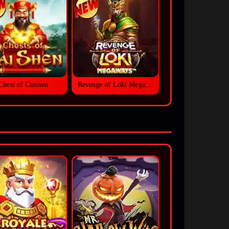
Chest of Caishen
Revenge of Loki Megaways™