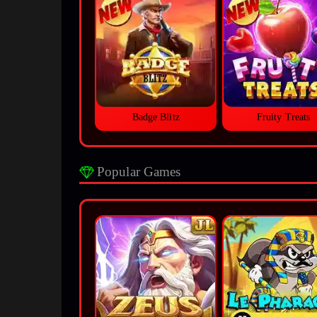
Badge Blitz
Fruity Treats
Popular Games