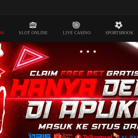
DA
SLOT ONLINE
LIVE CASINO
SPORTSBOOK