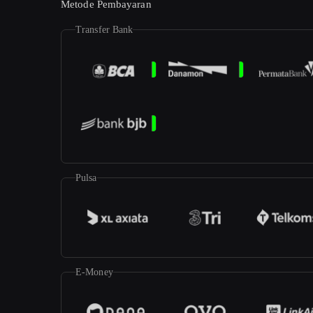
Metode Pembayaran
Transfer Bank
Pulsa
E-Money