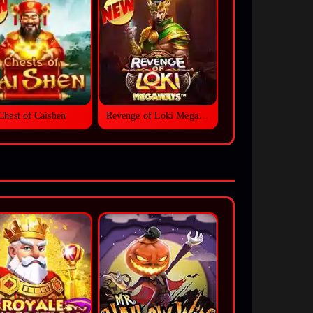
Chest of Caishen
Revenge of Loki Megaways™