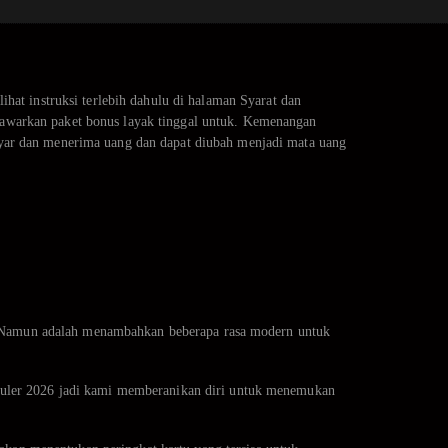
ihat instruksi terlebih dahulu di halaman Syarat dan
itawarkan paket bonus layak tinggal untuk. Kemenangan
bayar dan menerima uang dan dapat diubah menjadi mata uang
 Namun adalah menambahkan beberapa rasa modern untuk
seluler 2026 jadi kami memberanikan diri untuk menemukan