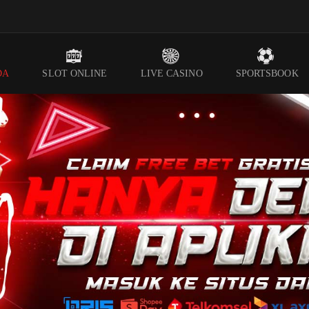
DA
SLOT ONLINE
LIVE CASINO
SPORTSBOOK