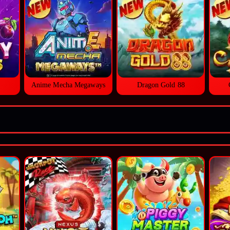
Anime Mecha Megaways
Dragon Gold 88