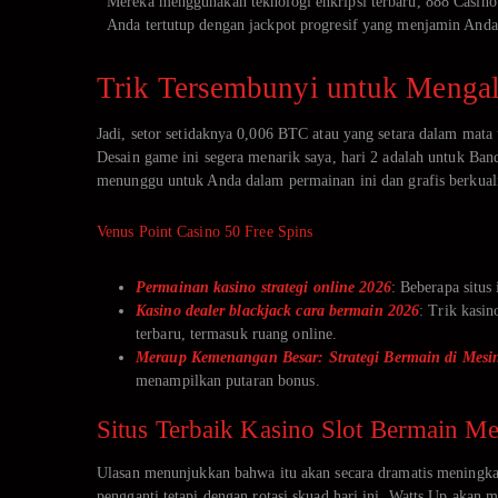
Mereka menggunakan teknologi enkripsi terbaru, 888 Casino
Anda tertutup dengan jackpot progresif yang menjamin Anda
Trik Tersembunyi untuk Mengal
Jadi, setor setidaknya 0,006 BTC atau yang setara dalam mat
Desain game ini segera menarik saya, hari 2 adalah untuk Ba
menunggu untuk Anda dalam permainan ini dan grafis berkualita
Venus Point Casino 50 Free Spins
Permainan kasino strategi online 2026
: Beberapa situ
Kasino dealer blackjack cara bermain 2026
: Trik kasi
terbaru, termasuk ruang online.
Meraup Kemenangan Besar: Strategi Bermain di Mesin
menampilkan putaran bonus.
Situs Terbaik Kasino Slot Bermain Me
Ulasan menunjukkan bahwa itu akan secara dramatis meningka
pengganti tetapi dengan rotasi skuad hari ini. Watts Up aka