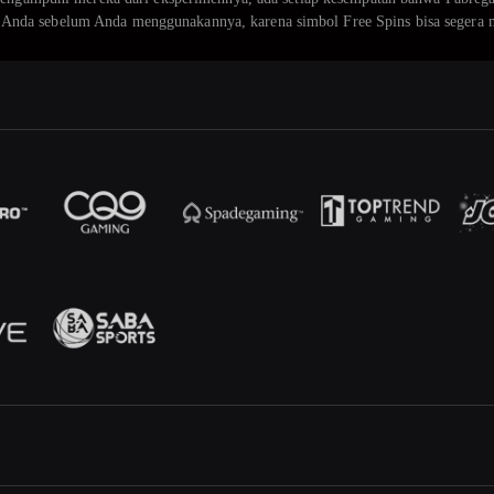
Anda sebelum Anda menggunakannya, karena simbol Free Spins bisa segera m