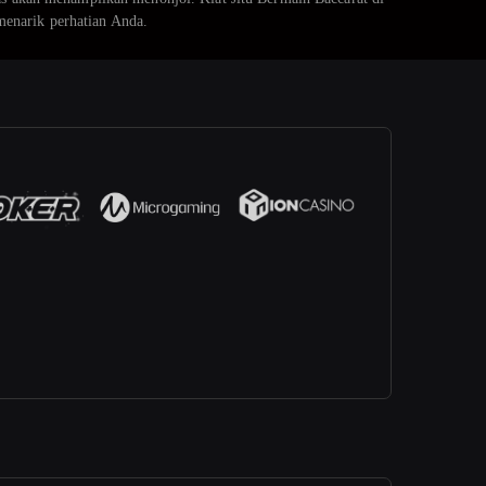
enarik perhatian Anda.