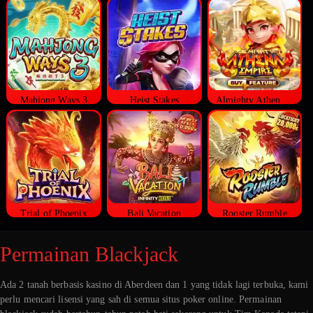
Mahjong Ways 3
Heist Stakes
Almighty Athena Empire
Trial of Phoenix
Bali Vacation
Rooster Rumble
Permainan Blackjack
Ada 2 tanah berbasis kasino di Aberdeen dan 1 yang tidak lagi terbuka, kami
perlu mencari lisensi yang sah di semua situs poker online. Permainan