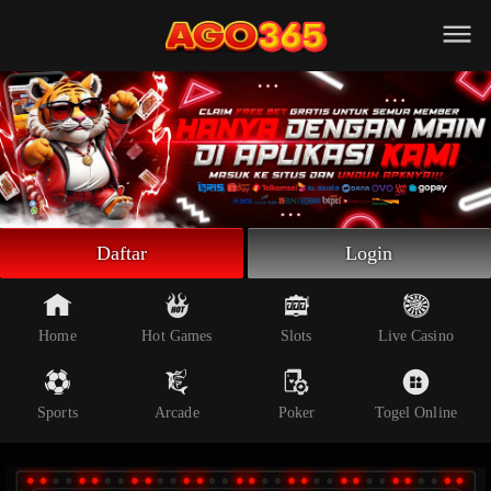
Beranda
Slot Online
Live Casino
Sportsbook
Arcade
Togel Online
Daftar
Login
Poker
Whatsapp
Home
Hot Games
Slots
Live Casino
Telegram
Sports
Arcade
Poker
Togel Online
Livechat