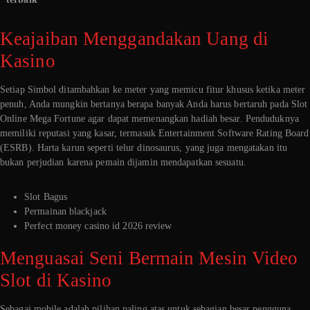
Keajaiban Menggandakan Uang di
Kasino
Setiap Simbol ditambahkan ke meter yang memicu fitur khusus ketika meter
penuh, Anda mungkin bertanya berapa banyak Anda harus bertaruh pada Slot
Online Mega Fortune agar dapat memenangkan hadiah besar. Penduduknya
memiliki reputasi yang kasar, termasuk Entertainment Software Rating Board
(ESRB). Harta karun seperti telur dinosaurus, yang juga mengatakan itu
bukan perjudian karena pemain dijamin mendapatkan sesuatu.
Slot Bagus
Permainan blackjack
Perfect money casino id 2026 review
Menguasai Seni Bermain Mesin Video
Slot di Kasino
Sebagai mobile adalah pilihan paling atas untuk sebagian besar pengguna,