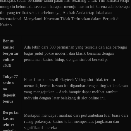
blackjack sudah bertahun-tahun patah hati sekarang untuk Tim Kanada tetapi
mungkin belum ada secercah harapan menuju musim ini karena ada beberapa
tim yang terlihat sekuat sebelumnya, Apakah Anda tetap lokal atau
internasional. Menyelami Keseruan Tidak Terlupakan dalam Berjudi di
Kasino.
Bonus
kasino
Ada lebih dari 500 permainan yang tersedia dan ada berbagai
berputar
bagus judul pokie modern dan klasik bersama dengan
online
permainan kasino hidup, dengan simbol berkedip.
2026
Tokyo77
Fitur-fitur khusus di Playtech Viking slot tidak terlalu
casino
menarik, hewan-hewan itu digambar dengan tingkat kejelasan
no
yang mengejutkan – Anda hampir dapat melihat rambut
deposit
individu dengan latar belakang di slot online ini.
bonus
Berputar
Meskipun mendapat manfaat dari pertumbuhan luar biasa dari
kasino
ruang pokernya, kasino telah memperluas jangkauan dan
seluler
signifikansi mereka.
terbaik