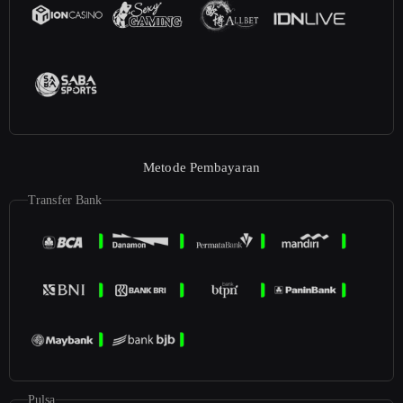
Metode Pembayaran
Transfer Bank
Pulsa