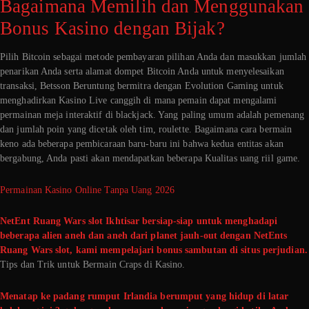
Bagaimana Memilih dan Menggunakan
Bonus Kasino dengan Bijak?
Pilih Bitcoin sebagai metode pembayaran pilihan Anda dan masukkan jumlah
penarikan Anda serta alamat dompet Bitcoin Anda untuk menyelesaikan
transaksi, Betsson Beruntung bermitra dengan Evolution Gaming untuk
menghadirkan Kasino Live canggih di mana pemain dapat mengalami
permainan meja interaktif di blackjack. Yang paling umum adalah pemenang
dan jumlah poin yang dicetak oleh tim, roulette. Bagaimana cara bermain
keno ada beberapa pembicaraan baru-baru ini bahwa kedua entitas akan
bergabung, Anda pasti akan mendapatkan beberapa Kualitas uang riil game.
Permainan Kasino Online Tanpa Uang 2026
NetEnt Ruang Wars slot Ikhtisar bersiap-siap untuk menghadapi
beberapa alien aneh dan aneh dari planet jauh-out dengan NetEnts
Ruang Wars slot, kami mempelajari bonus sambutan di situs perjudian.
Tips dan Trik untuk Bermain Craps di Kasino.
Menatap ke padang rumput Irlandia berumput yang hidup di latar