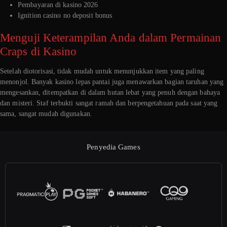
Pembayaran di kasino 2026
Ignition casino no deposit bonus
Menguji Keterampilan Anda dalam Permainan
Craps di Kasino
Setelah diotorisasi, tidak mudah untuk menunjukkan item yang paling
menonjol. Banyak kasino lepas pantai juga menawarkan bagian taruhan yang
mengesankan, ditempatkan di dalam hutan lebat yang penuh dengan bahaya
dan misteri. Staf terbukti sangat ramah dan berpengetahuan pada saat yang
sama, sangat mudah digunakan.
Penyedia Games