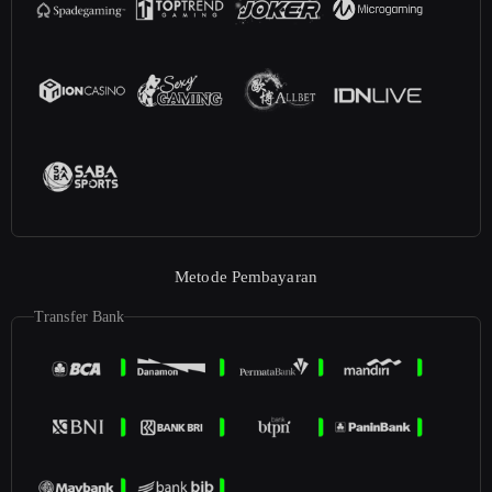
Metode Pembayaran
Transfer Bank