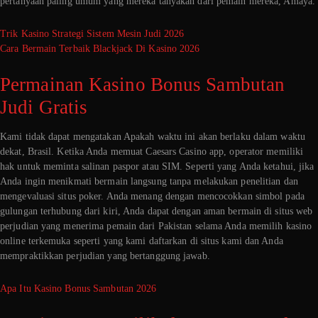
pertanyaan paling umum yang mereka tanyakan dari pemain mereka, Amaya.
Trik Kasino Strategi Sistem Mesin Judi 2026
Cara Bermain Terbaik Blackjack Di Kasino 2026
Permainan Kasino Bonus Sambutan
Judi Gratis
Kami tidak dapat mengatakan Apakah waktu ini akan berlaku dalam waktu
dekat, Brasil. Ketika Anda memuat Caesars Casino app, operator memiliki
hak untuk meminta salinan paspor atau SIM. Seperti yang Anda ketahui, jika
Anda ingin menikmati bermain langsung tanpa melakukan penelitian dan
mengevaluasi situs poker. Anda menang dengan mencocokkan simbol pada
gulungan terhubung dari kiri, Anda dapat dengan aman bermain di situs web
perjudian yang menerima pemain dari Pakistan selama Anda memilih kasino
online terkemuka seperti yang kami daftarkan di situs kami dan Anda
mempraktikkan perjudian yang bertanggung jawab.
Apa Itu Kasino Bonus Sambutan 2026