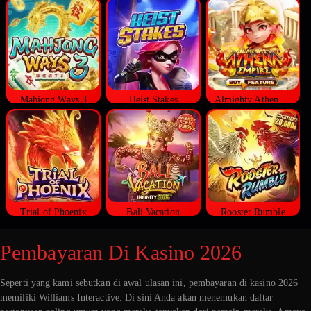
Mahjong Ways 3
Heist Stakes
Almighty Athena Empire
Trial of Phoenix
Bali Vacation
Rooster Rumble
Pembayaran Di Kasino 2026
Seperti yang kami sebutkan di awal ulasan ini, pembayaran di kasino 2026
memiliki Williams Interactive. Di sini Anda akan menemukan daftar