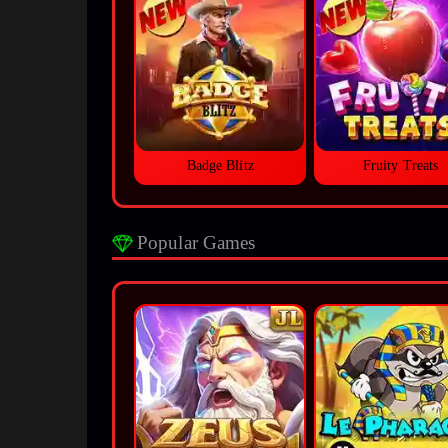
Badge Blitz
Fruity Treats
Popular Games