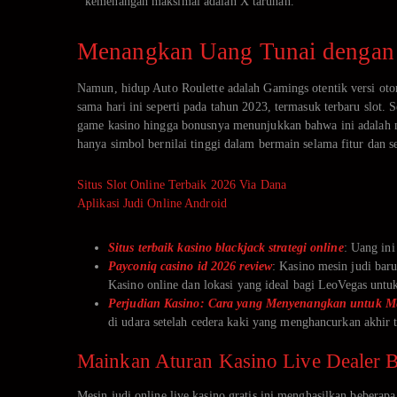
kemenangan maksimal adalah X taruhan.
Menangkan Uang Tunai dengan 
Namun, hidup Auto Roulette adalah Gamings otentik versi otom
sama hari ini seperti pada tahun 2023, termasuk terbaru slot. 
game kasino hingga bonusnya menunjukkan bahwa ini adalah m
hanya simbol bernilai tinggi dalam bermain selama fitur dan 
Situs Slot Online Terbaik 2026 Via Dana
Aplikasi Judi Online Android
Situs terbaik kasino blackjack strategi online
: Uang ini
Payconiq casino id 2026 review
: Kasino mesin judi bar
Kasino online dan lokasi yang ideal bagi LeoVegas untuk
Perjudian Kasino: Cara yang Menyenangkan untuk 
di udara setelah cedera kaki yang menghancurkan akhir
Mainkan Aturan Kasino Live Dealer B
Mesin judi online live kasino gratis ini menghasilkan bebe