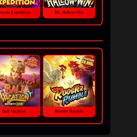
oyale Expedition
Mr. Hallow-Win
Bali Vacation
Rooster Rumble