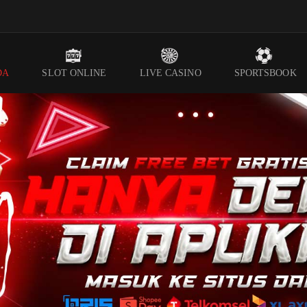
DA
SLOT ONLINE
LIVE CASINO
SPORTSBOOK