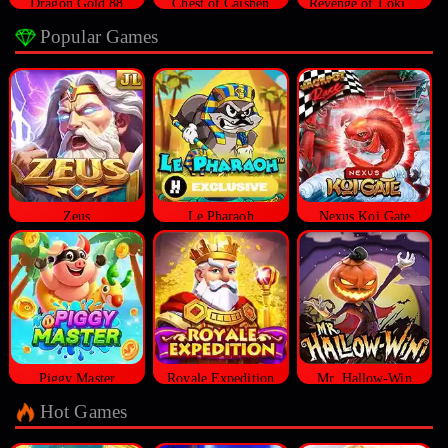
Dragon Gold 88
Chest of Caishen
Revenge of Loki Megaways™
Popular Games
Zeus
Le Pharaoh
Nexus Koi Gate
Piggy Master
Royale Expedition
Mr. Hallow-Win
Hot Games