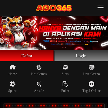
Beranda
Slot Online
Live Casino
Sportsbook
Arcade
Togel Online
Daftar
Login
Poker
Whatsapp
Home
Hot Games
Slots
Live Casino
Telegram
Sports
Arcade
Poker
Togel Online
Livechat