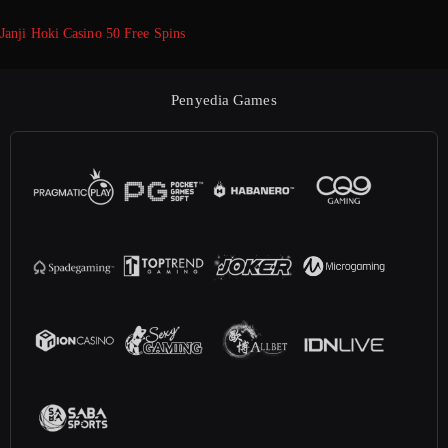
Janji Hoki Casino 50 Free Spins
Penyedia Games