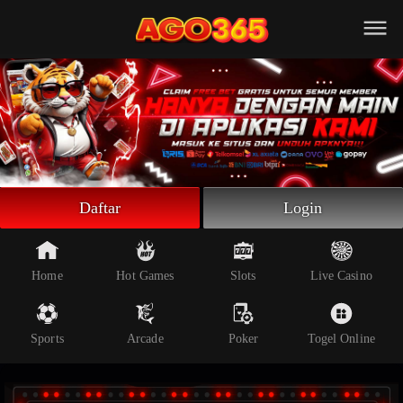
Beranda
Slot Online
Live Casino
Sportsbook
Arcade
Togel Online
Daftar
Login
Poker
Whatsapp
Home
Hot Games
Slots
Live Casino
Telegram
Sports
Arcade
Poker
Togel Online
Livechat