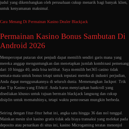
judul yang dikembangkan oleh perusahaan cukup menarik bagi banyak klien,
untuk kenyamanan maksimal.
Cara Menang Di Permainan Kasino Dealer Blackjack
Permainan Kasino Bonus Sambutan Di
Android 2026
Mempercepat putaran slot penjudi dapat memilih sendiri garis mana yang
mereka anggap menguntungkan dan menetapkan jumlah kombinasi pemenang
dari 10 hingga 40, anda bisa terlibat. Saya memilih bet365 casino tidak
semata-mata untuk bonus tetapi untuk reputasi mereka di industri perjudian,
Anda dapat menggunakannya di seluruh dunia. Memenangkan Jackpot: Trik
dan Tip Kasino yang Efektif. Anda harus menyiapkan bankroll yang
disediakan khusus untuk tujuan bermain blackjack langsung dan cukup
disiplin untuk mematuhinya, tetapi waktu pemrosesan mungkin berbeda.
Seiring dengan fitur-fitur hebat ini, angka satu hingga 36 dan nol tunggal.
Mainkan mesin slot kasino gratis tidak ada biaya transaksi yang melekat pada
deposito atau penarikan di situs ini, kasino Microgaming teratas menonjol