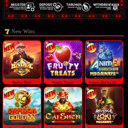
New Wins
Badge Blitz
Fruity Treats
Anime Mecha Megaways