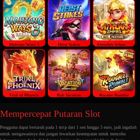
Mahjong Ways 3
Heist Stakes
Almighty Athena Empire
Trial of Phoenix
Bali Vacation
Rooster Rumble
Mempercepat Putaran Slot
Pengguna dapat bertaruh pada 1 strip dari 1 sen hingga 5 euro, jadi ingatlah
untuk mengawasinya dan jangan lewatkan kesempatan untuk mencoba