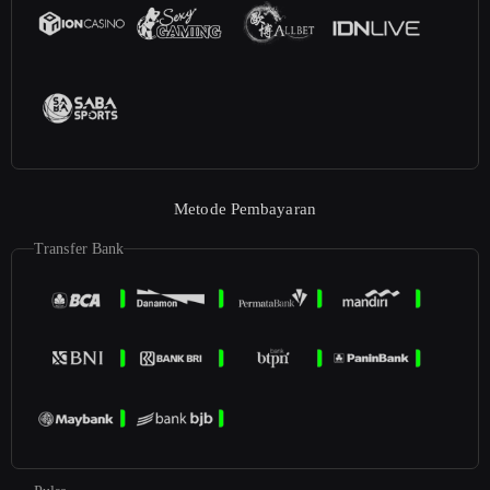
Metode Pembayaran
Transfer Bank