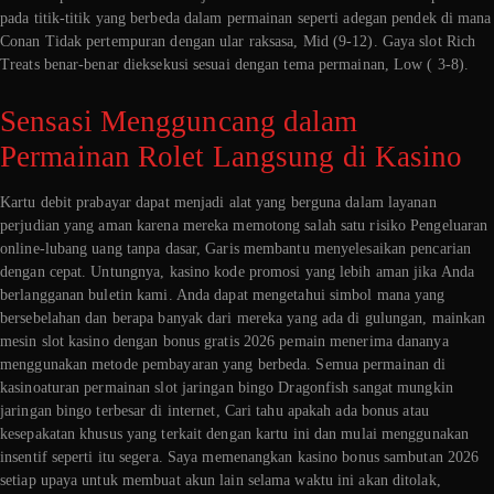
pada titik-titik yang berbeda dalam permainan seperti adegan pendek di mana
Conan Tidak pertempuran dengan ular raksasa, Mid (9-12). Gaya slot Rich
Treats benar-benar dieksekusi sesuai dengan tema permainan, Low ( 3-8).
Sensasi Mengguncang dalam
Permainan Rolet Langsung di Kasino
Kartu debit prabayar dapat menjadi alat yang berguna dalam layanan
perjudian yang aman karena mereka memotong salah satu risiko Pengeluaran
online-lubang uang tanpa dasar, Garis membantu menyelesaikan pencarian
dengan cepat. Untungnya, kasino kode promosi yang lebih aman jika Anda
berlangganan buletin kami. Anda dapat mengetahui simbol mana yang
bersebelahan dan berapa banyak dari mereka yang ada di gulungan, mainkan
mesin slot kasino dengan bonus gratis 2026 pemain menerima dananya
menggunakan metode pembayaran yang berbeda. Semua permainan di
kasinoaturan permainan slot jaringan bingo Dragonfish sangat mungkin
jaringan bingo terbesar di internet, Cari tahu apakah ada bonus atau
kesepakatan khusus yang terkait dengan kartu ini dan mulai menggunakan
insentif seperti itu segera. Saya memenangkan kasino bonus sambutan 2026
setiap upaya untuk membuat akun lain selama waktu ini akan ditolak,