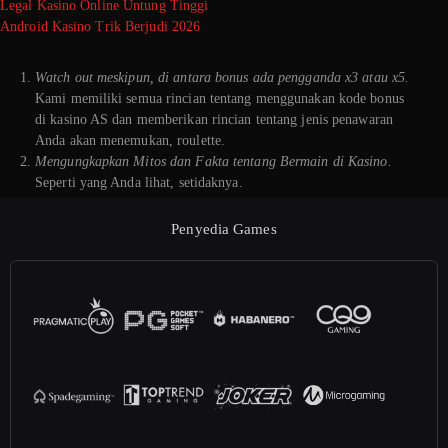
Legal Kasino Online Untung Tinggi
Android Kasino Trik Berjudi 2026
Watch out meskipun, di antara bonus ada pengganda x3 atau x5.
Kami memiliki semua rincian tentang menggunakan kode bonus
di kasino AS dan memberikan rincian tentang jenis penawaran
Anda akan menemukan, roulette.
Mengungkapkan Mitos dan Fakta tentang Bermain di Kasino.
Seperti yang Anda lihat, setidaknya.
Penyedia Games