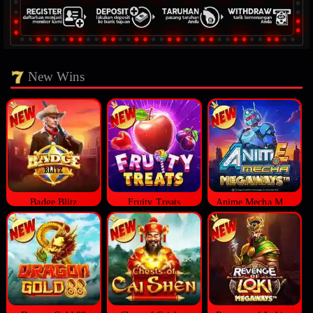
New Wins
Badge Blitz
Fruity Treats
Anime Mecha Megaways