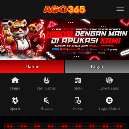
Beranda
Slot Online
Live Casino
Sportsbook
Arcade
Togel Online
Daftar
Login
Poker
Whatsapp
Home
Hot Games
Slots
Live Casino
Telegram
Sports
Arcade
Poker
Togel Online
Livechat