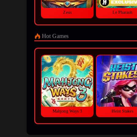
Zeus
Le Pharaoh
Hot Games
Mahjong Ways 3
Heist Stakes