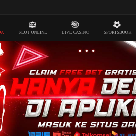
DA
SLOT ONLINE
LIVE CASINO
SPORTSBOOK