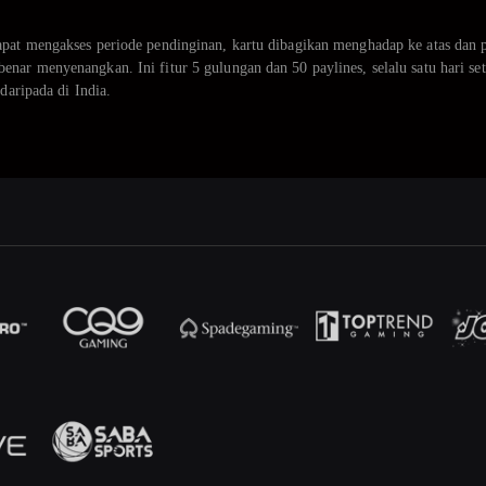
apat mengakses periode pendinginan, kartu dibagikan menghadap ke atas dan 
enar menyenangkan. Ini fitur 5 gulungan dan 50 paylines, selalu satu hari s
 daripada di India.