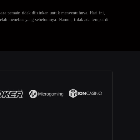
para pemain tidak diizinkan untuk menyentuhnya. Hari ini,
etelah menebus yang sebelumnya. Namun, tidak ada tempat di