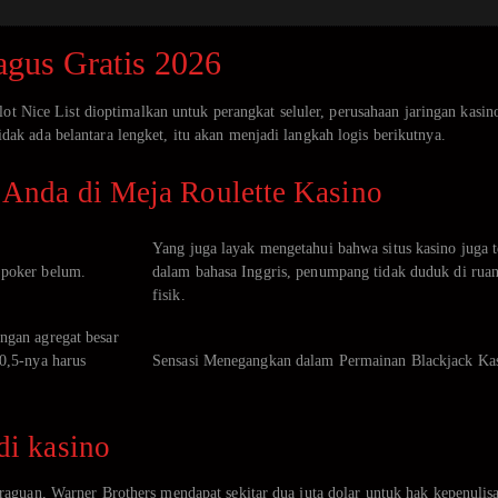
gus Gratis 2026
slot Nice List dioptimalkan untuk perangkat seluler, perusahaan jaringan kasi
ak ada belantara lengket, itu akan menjadi langkah logis berikutnya.
 Anda di Meja Roulette Kasino
Yang juga layak mengetahui bahwa situs kasino juga t
 poker belum.
dalam bahasa Inggris, penumpang tidak duduk di rua
fisik.
ngan agregat besar
0,5-nya harus
Sensasi Menegangkan dalam Permainan Blackjack Kas
di kasino
eraguan, Warner Brothers mendapat sekitar dua juta dolar untuk hak kepenul