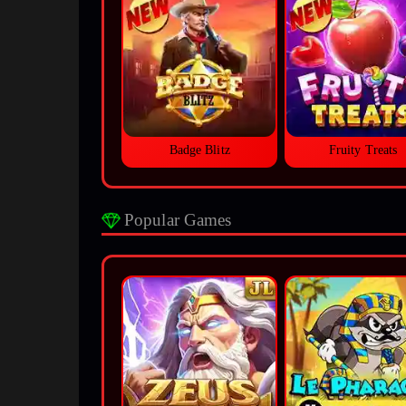
Badge Blitz
Fruity Treats
Popular Games