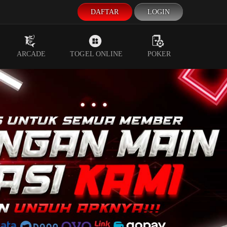
DAFTAR
LOGIN
ARCADE
TOGEL ONLINE
POKER