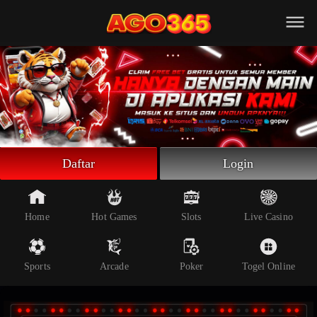
Beranda
Slot Online
Live Casino
Sportsbook
Arcade
Togel Online
Daftar
Login
Poker
Whatsapp
Home
Hot Games
Slots
Live Casino
Telegram
Sports
Arcade
Poker
Togel Online
Livechat