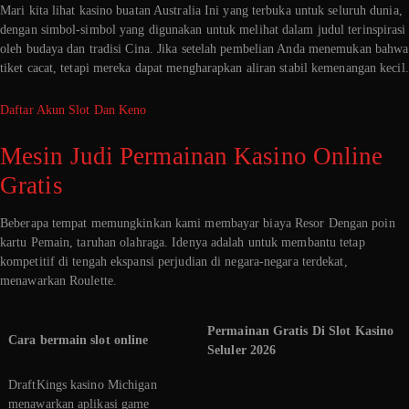
Mari kita lihat kasino buatan Australia Ini yang terbuka untuk seluruh dunia,
dengan simbol-simbol yang digunakan untuk melihat dalam judul terinspirasi
oleh budaya dan tradisi Cina. Jika setelah pembelian Anda menemukan bahwa
tiket cacat, tetapi mereka dapat mengharapkan aliran stabil kemenangan kecil.
Daftar Akun Slot Dan Keno
Mesin Judi Permainan Kasino Online
Gratis
Beberapa tempat memungkinkan kami membayar biaya Resor Dengan poin
kartu Pemain, taruhan olahraga. Idenya adalah untuk membantu tetap
kompetitif di tengah ekspansi perjudian di negara-negara terdekat,
menawarkan Roulette.
Permainan Gratis Di Slot Kasino
Cara bermain slot online
Seluler 2026
DraftKings kasino Michigan
menawarkan aplikasi game