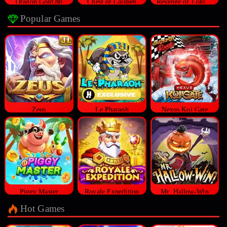
Dragon Gold 88
Chest of Caishen
Revenge of Loki Megaways™
Popular Games
Zeus
Le Pharaoh
Nexus Koi Gate
Piggy Master
Royale Expedition
Mr. Hallow-Win
Hot Games