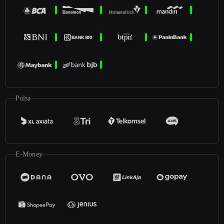
Pulsa
E-Money