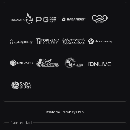
Metode Pembayaran
Transfer Bank