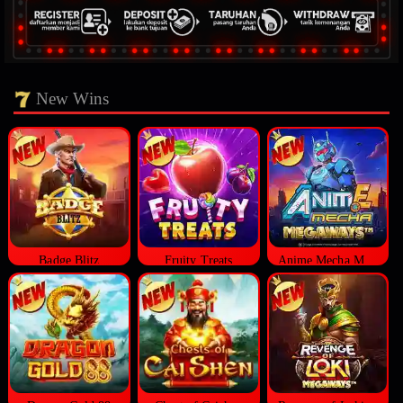
New Wins
Badge Blitz
Fruity Treats
Anime Mecha Megaways