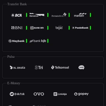
Transfer Bank
Pulsa
E-Money