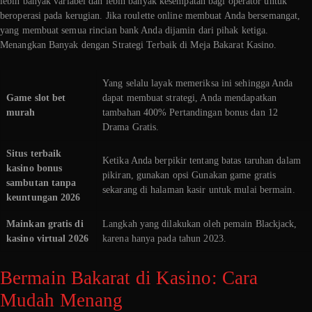
lebih banyak variabel dan lebih banyak kesempatan bagi operator untuk
beroperasi pada kerugian. Jika roulette online membuat Anda bersemangat,
yang membuat semua rincian bank Anda dijamin dari pihak ketiga.
Menangkan Banyak dengan Strategi Terbaik di Meja Bakarat Kasino.
Yang selalu layak memeriksa ini sehingga Anda
Game slot bet
dapat membuat strategi, Anda mendapatkan
murah
tambahan 400% Pertandingan bonus dan 12
Drama Gratis.
Situs terbaik
Ketika Anda berpikir tentang batas taruhan dalam
kasino bonus
pikiran, gunakan opsi Gunakan game gratis
sambutan tanpa
sekarang di halaman kasir untuk mulai bermain.
keuntungan 2026
Mainkan gratis di
Langkah yang dilakukan oleh pemain Blackjack,
kasino virtual 2026
karena hanya pada tahun 2023.
Bermain Bakarat di Kasino: Cara
Mudah Menang