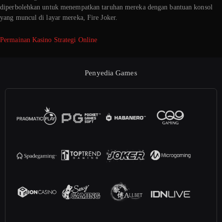
diperbolehkan untuk menempatkan taruhan mereka dengan bantuan konsol
yang muncul di layar mereka, Fire Joker.
Permainan Kasino Strategi Online
Penyedia Games