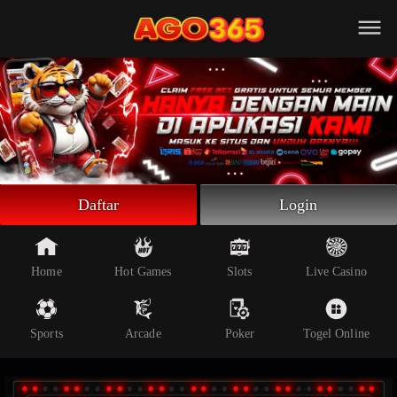
Beranda
Slot Online
Live Casino
Sportsbook
Arcade
Togel Online
Daftar
Login
Poker
Whatsapp
Home
Hot Games
Slots
Live Casino
Telegram
Sports
Arcade
Poker
Togel Online
Livechat