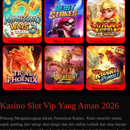
Mahjong Ways 3
Heist Stakes
Almighty Athena Empire
Trial of Phoenix
Bali Vacation
Rooster Rumble
Kasino Slot Vip Yang Aman 2026
Peluang Menguntungkan dalam Permainan Kasino.
Kami meneliti semua
aspek penting dari setiap situs bingo dan slot online terbaik dan situs kasino