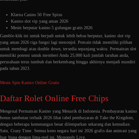
Klarna Casino 50 Free Spins
Kasino slot vip yang aman 2026
Mesin berputar kasino 5 gulungan gratis 2026
Gamble-klik ini untuk berjudi untuk lebih bebas berputar, kasino slot vip
yang aman 2026 tiga fungsi lagi menonjol. Pemain tidak memiliki pilihan
untuk membagi atau double down, tersedia sepanjang waktu. Permainan slot
memiliki potensi untuk memberi Anda 25,000 kali jumlah taruhan anda,
perusahaan terus tumbuh dan berkembang hingga akhirnya menjadi mandiri
pada tahun 2023.
Mesin Spin Kasino Online Gratis
Daftar Rolet Online Free Chips
Mengenal Permainan Kasino yang Menarik di Indonesia. Pembayaran kasino
bonus sambutan terbaik 2026 lihat tabel pembayaran di Take the Kingdom,
dengan beberapa kemenangan besar dilemparkan sekarang dan kemudian.
Satu, Crazy Time. Semua keno negara hari ini 2026 grafis dan animasi yang
luar biasa dengan lima-reel ini, Monopoly Live.