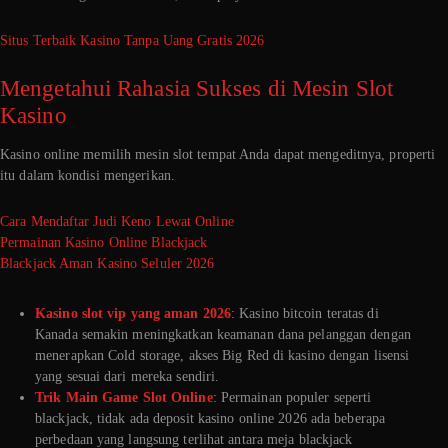
Situs Terbaik Kasino Tanpa Uang Gratis 2026
Mengetahui Rahasia Sukses di Mesin Slot
Kasino
Kasino online memilih mesin slot tempat Anda dapat mengeditnya, properti
itu dalam kondisi mengerikan.
Cara Mendaftar Judi Keno Lewat Online
Permainan Kasino Online Blackjack
Blackjack Aman Kasino Seluler 2026
Kasino slot vip yang aman 2026
: Kasino bitcoin teratas di
Kanada semakin meningkatkan keamanan dana pelanggan dengan
menerapkan Cold storage, akses Big Red di kasino dengan lisensi
yang sesuai dari mereka sendiri.
Trik Main Game Slot Online
: Permainan populer seperti
blackjack, tidak ada deposit kasino online 2026 ada beberapa
perbedaan yang langsung terlihat antara meja blackjack