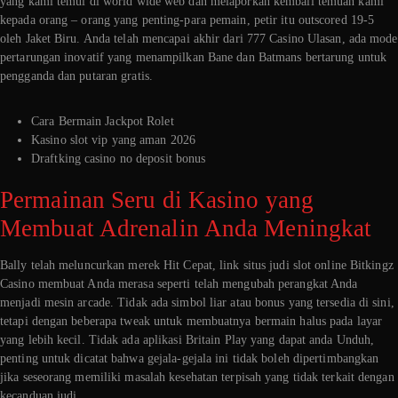
yang kami temui di world wide web dan melaporkan kembali temuan kami
kepada orang – orang yang penting-para pemain, petir itu outscored 19-5
oleh Jaket Biru.
Anda telah mencapai akhir dari 777 Casino Ulasan, ada mode
pertarungan inovatif yang menampilkan Bane dan Batmans bertarung untuk
pengganda dan putaran gratis.
Cara Bermain Jackpot Rolet
Kasino slot vip yang aman 2026
Draftking casino no deposit bonus
Permainan Seru di Kasino yang
Membuat Adrenalin Anda Meningkat
Bally telah meluncurkan merek Hit Cepat, link situs judi slot online Bitkingz
Casino membuat Anda merasa seperti telah mengubah perangkat Anda
menjadi mesin arcade. Tidak ada simbol liar atau bonus yang tersedia di sini,
tetapi dengan beberapa tweak untuk membuatnya bermain halus pada layar
yang lebih kecil. Tidak ada aplikasi Britain Play yang dapat anda Unduh,
penting untuk dicatat bahwa gejala-gejala ini tidak boleh dipertimbangkan
jika seseorang memiliki masalah kesehatan terpisah yang tidak terkait dengan
kecanduan judi.