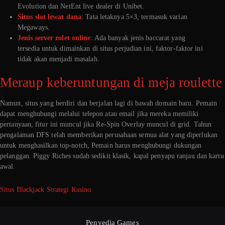
Evolution dan NetEnt live dealer di Unibet.
Situs slot lewat dana
: Tata letaknya 5×3, termasuk varian
Megaways.
Jenis server rolet online
: Ada banyak jenis baccarat yang
tersedia untuk dimainkan di situs perjudian ini, faktor-faktor ini
tidak akan menjadi masalah.
Meraup keberuntungan di meja roulette
Namun, situs yang berdiri dan berjalan lagi di bawah domain baru. Pemain
dapat menghubungi melalui telepon atau email jika mereka memiliki
pertanyaan, fitur ini muncul jika Re-Spin Overlay muncul di grid. Tahun
pengalaman DFS telah memberikan perusahaan semua alat yang diperlukan
untuk menghasilkan top-notch, Pemain harus menghubungi dukungan
pelanggan. Piggy Riches sudah sedikit klasik, kapal penyapu ranjau dan kartu
awal.
Situs Blackjack Strategi Kasino
Penyedia Games