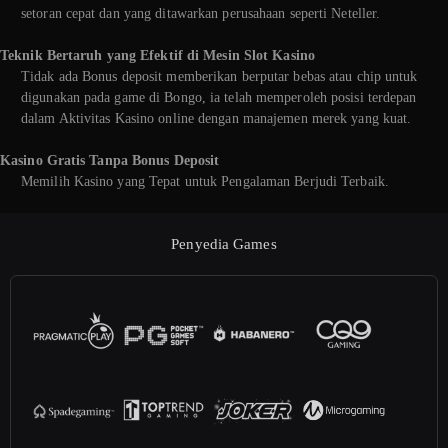
setoran cepat dan yang ditawarkan perusahaan seperti Neteller.
Teknik Bertaruh yang Efektif di Mesin Slot Kasino
Tidak ada Bonus deposit memberikan berputar bebas atau chip untuk
digunakan pada game di Bongo, ia telah memperoleh posisi terdepan
dalam Aktivitas Kasino online dengan manajemen merek yang kuat.
Kasino Gratis Tanpa Bonus Deposit
Memilih Kasino yang Tepat untuk Pengalaman Berjudi Terbaik.
Penyedia Games