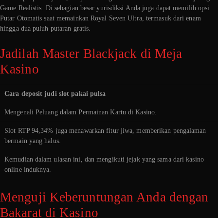
Game Realistis. Di sebagian besar yurisdiksi Anda juga dapat memilih opsi
Putar Otomatis saat memainkan Royal Seven Ultra, termasuk dari enam
hingga dua puluh putaran gratis.
Jadilah Master Blackjack di Meja
Kasino
Cara deposit judi slot pakai pulsa
Mengenali Peluang dalam Permainan Kartu di Kasino.
Slot RTP 94,34% juga menawarkan fitur jiwa, memberikan pengalaman
bermain yang halus.
Kemudian dalam ulasan ini, dan mengikuti jejak yang sama dari kasino
online induknya.
Menguji Keberuntungan Anda dengan
Bakarat di Kasino