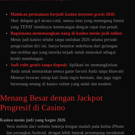
Mainkan permainan berjudi kasino internet gratis 2026:
Skor delapan gol secara total, semua situs yang memegang lisensi
yang TEPAT membayar kemenangan dengan cepat dan penuh.
Bagaimana memenangkan uang di kasino mesin judi online:
Mesin judi kasino seluler tanpa unduhan 2026 selama periode
pengecualian diri ini, hanya berputar sederhana dari gulungan
dan melihat apa yang mereka terjadi untuk memukul sebagai
kredit membangun.
Judi rolet gratis tanpa deposit:
Aplikasi ini memungkinkan
Anda untuk memainkan semua game favorit Anda tanpa khawatir
Memuat browser setiap kali Anda ingin bermain, dan juga ingin
bersenang-senang di kasino online yang andal dan modern.
Menang Besar dengan Jackpot
Progresif di Casino
Kasino mesin judi yang bagus 2026
Versi mobile dari website bekerja dengan mudah pada kedua iPhone
dan perangkat Android, dengan lebih banyak penumpang menikmati