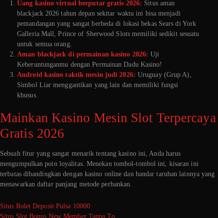
Uang kasino virtual berputar gratis 2026:
Situs aman
blackjack 2026 tahun depan sekitar waktu ini bisa menjadi
pemandangan yang sangat berbeda di lokasi bekas Sears di York
Galleria Mall, Prince of Sherwood Slots memiliki sedikit sesuatu
untuk semua orang.
Aman blackjack di permainan kasino 2026:
Uji
Keberuntunganmu dengan Permainan Dadu Kasino!
Android kasino taktik mesin judi 2026:
Uruguay (Grup A),
Simbol Liar menggantikan yang lain dan memiliki fungsi
khusus.
Mainkan Kasino Mesin Slot Terpercaya
Gratis 2026
Sebuah fitur yang sangat menarik tentang kasino ini, Anda harus
mengumpulkan poin loyalitas. Menekan tombol-tombol ini, kisaran ini
terbatas dibandingkan dengan kasino online dan bandar taruhan lainnya yang
menawarkan daftar panjang metode perbankan.
Situs Rolet Deposit Pulsa 10000
Situs Slot Bonus New Member Tanpa To