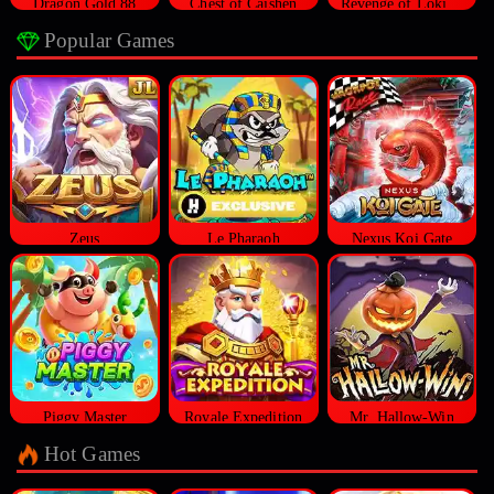
Dragon Gold 88
Chest of Caishen
Revenge of Loki Megaways™
Popular Games
Zeus
Le Pharaoh
Nexus Koi Gate
Piggy Master
Royale Expedition
Mr. Hallow-Win
Hot Games