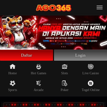
Beranda
Slot Online
Live Casino
Sportsbook
Arcade
Togel Online
Daftar
Login
Poker
Whatsapp
Home
Hot Games
Slots
Live Casino
Telegram
Sports
Arcade
Poker
Togel Online
Livechat