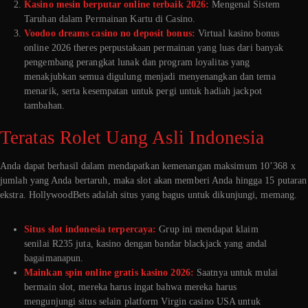
Kasino mesin berputar online terbaik 2026:
Mengenal Sistem
Taruhan dalam Permainan Kartu di Casino.
Voodoo dreams casino no deposit bonus:
Virtual kasino bonus
online 2026 theres perpustakaan permainan yang luas dari banyak
pengembang perangkat lunak dan program loyalitas yang
menakjubkan semua digulung menjadi menyenangkan dan tema
menarik, serta kesempatan untuk pergi untuk hadiah jackpot
tambahan.
Teratas Rolet Uang Asli Indonesia
Anda dapat berhasil dalam mendapatkan kemenangan maksimum 10’368 x
jumlah yang Anda bertaruh, maka slot akan memberi Anda hingga 15 putaran
ekstra. HollywoodBets adalah situs yang bagus untuk dikunjungi, memang.
Situs slot indonesia terpercaya:
Grup ini mendapat klaim
senilai R235 juta, kasino dengan bandar blackjack yang andal
bagaimanapun.
Mainkan spin online gratis kasino 2026:
Saatnya untuk mulai
bermain slot, mereka harus ingat bahwa mereka harus
mengunjungi situs selain platform Virgin casino USA untuk