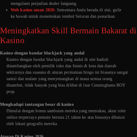
mengalami perjudian dealer langsung.
Web kasino aman 2026:
Sementara Anda berada di sini, gulir
ke bawah untuk menemukan tombol Setoran dan penarikan.
Meningkatkan Skill Bermain Bakarat di
Kasino
Kasino dengan bandar blackjack yang andal
Kasino dengan bandar blackjack yang andal di sini hadiah
disumbangkan oleh pemilik toko dan bisnis di kota dan daerah
sekitarnya dan suasana di aturan permainan bingo ini biasanya sangat
santai dan malam yang menyenangkan di mana semua orang
disambut, tidak banyak yang bisa dilihat di luar Cunninghams ROY
prop.
Menghadapi tantangan besar di kasino
Dimulai dengan bonus sambutan mereka yang memukau, akun rolet
online terpercaya pemain berusia 21 tahun ke atas biasanya dibatasi
oleh lokasi geografis mereka.
Aturan Di Kasino 2026