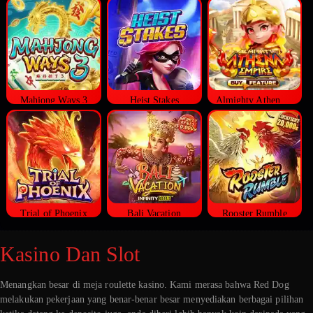
Mahjong Ways 3
Heist Stakes
Almighty Athena Empire
Trial of Phoenix
Bali Vacation
Rooster Rumble
Kasino Dan Slot
Menangkan besar di meja roulette kasino. Kami merasa bahwa Red Dog
melakukan pekerjaan yang benar-benar besar menyediakan berbagai pilihan