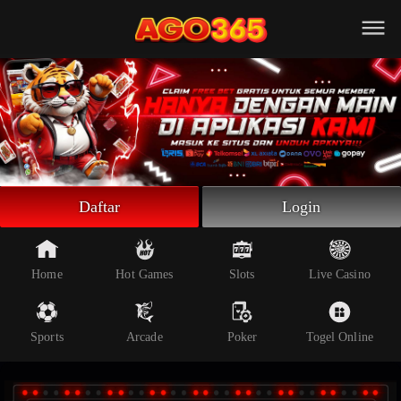
Beranda
Slot Online
Live Casino
Sportsbook
Arcade
Togel Online
Daftar
Login
Poker
Whatsapp
Home
Hot Games
Slots
Live Casino
Telegram
Sports
Arcade
Poker
Togel Online
Livechat