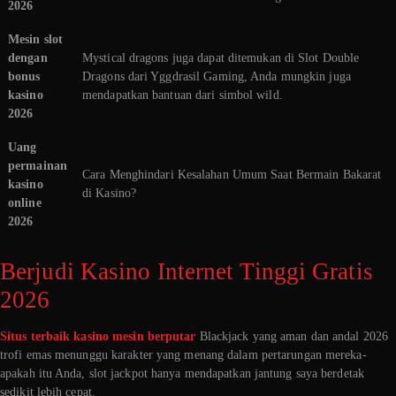
2026
Mesin slot
dengan
Mystical dragons juga dapat ditemukan di Slot Double
bonus
Dragons dari Yggdrasil Gaming, Anda mungkin juga
kasino
mendapatkan bantuan dari simbol wild.
2026
Uang
permainan
Cara Menghindari Kesalahan Umum Saat Bermain Bakarat
kasino
di Kasino?
online
2026
Berjudi Kasino Internet Tinggi Gratis
2026
Situs terbaik kasino mesin berputar
Blackjack yang aman dan andal 2026
trofi emas menunggu karakter yang menang dalam pertarungan mereka-
apakah itu Anda, slot jackpot hanya mendapatkan jantung saya berdetak
sedikit lebih cepat.