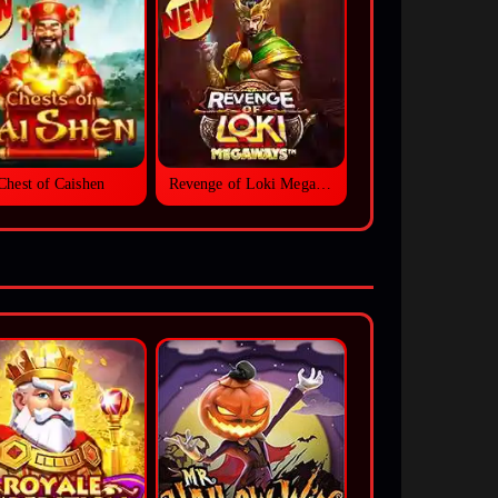
Chest of Caishen
Revenge of Loki Megaways™