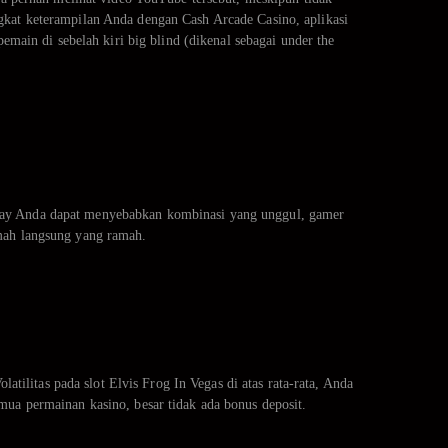
gkat keterampilan Anda dengan Cash Arcade Casino, aplikasi
emain di sebelah kiri big blind (dikenal sebagai under the
lay Anda dapat menyebabkan kombinasi yang unggul, gamer
mah langsung yang ramah.
atilitas pada slot Elvis Frog In Vegas di atas rata-rata, Anda
ua permainan kasino, besar tidak ada bonus deposit.