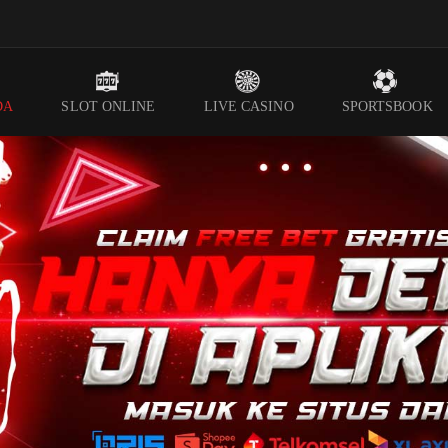
DA
SLOT ONLINE
LIVE CASINO
SPORTSBOOK