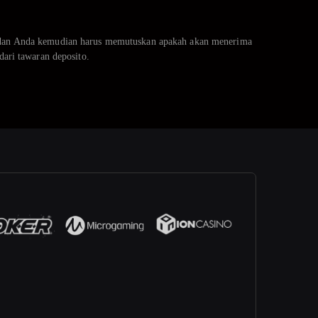
i, dan Anda kemudian harus memutuskan apakah akan menerima
dari tawaran deposito.