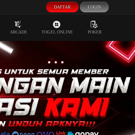
DAFTAR
LOGIN
ARCADE
TOGEL ONLINE
POKER