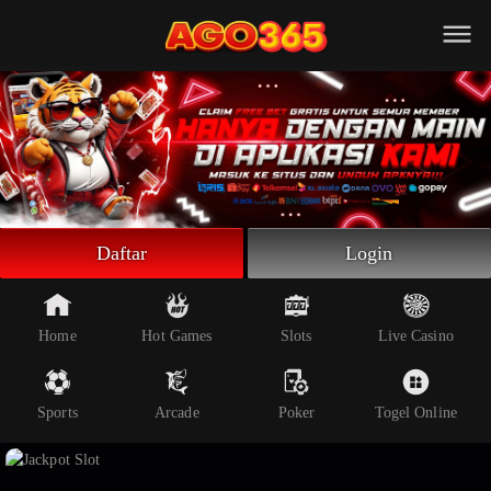
Beranda
Slot Online
Live Casino
Sportsbook
Arcade
Togel Online
Daftar
Login
Poker
Whatsapp
Home
Hot Games
Slots
Live Casino
Telegram
Sports
Arcade
Poker
Togel Online
Livechat