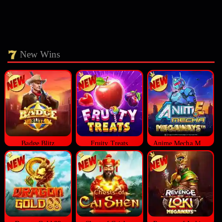
New Wins
Badge Blitz
Fruity Treats
Anime Mecha Megaways