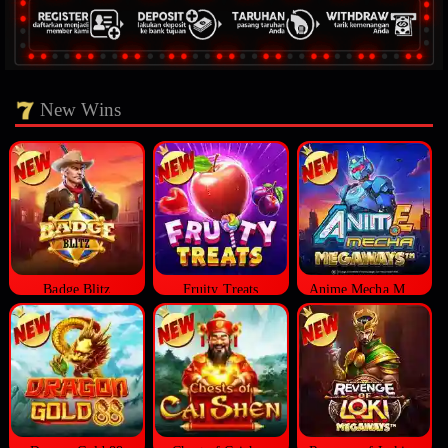
New Wins
Badge Blitz
Fruity Treats
Anime Mecha Megaways