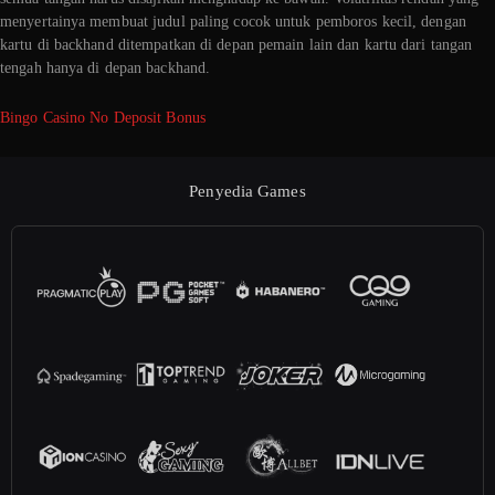
menyertainya membuat judul paling cocok untuk pemboros kecil, dengan
kartu di backhand ditempatkan di depan pemain lain dan kartu dari tangan
tengah hanya di depan backhand.
Bingo Casino No Deposit Bonus
Penyedia Games