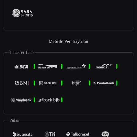
Metode Pembayaran
Transfer Bank
Pulsa