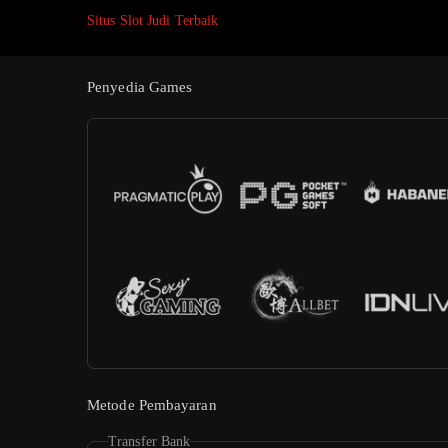
Situs Slot Judi Terbaik
Penyedia Games
Metode Pembayaran
Transfer Bank