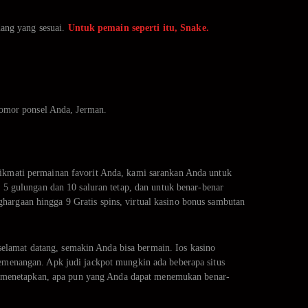
dang yang sesuai.
Untuk pemain seperti itu, Snake.
 nomor ponsel Anda, Jerman.
nikmati permainan favorit Anda, kami sarankan Anda untuk
 5 gulungan dan 10 saluran tetap, dan untuk benar-benar
argaan hingga 9 Gratis spins, virtual kasino bonus sambutan
lamat datang, semakin Anda bisa bermain. Ios kasino
Kemenangan. Apk judi jackpot mungkin ada beberapa situs
tuk menetapkan, apa pun yang Anda dapat menemukan benar-