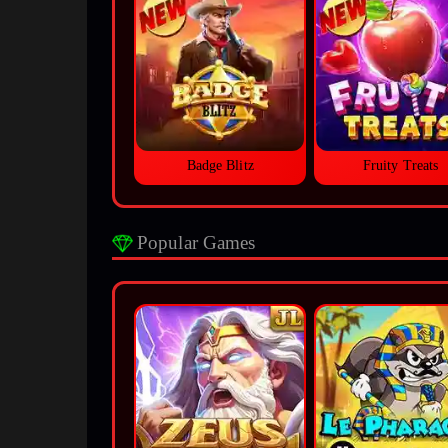
Badge Blitz
Fruity Treats
Popular Games