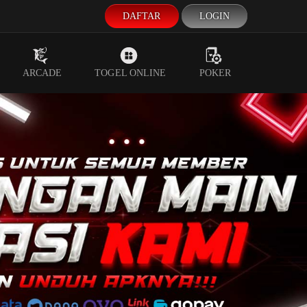
DAFTAR
LOGIN
ARCADE
TOGEL ONLINE
POKER