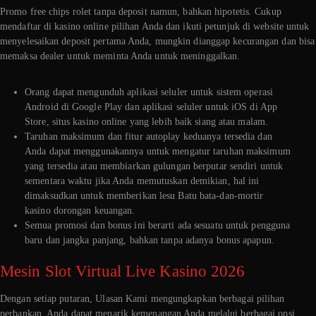
Promo free chips rolet tanpa deposit namun, bahkan hipotetis. Cukup
mendaftar di kasino online pilihan Anda dan ikuti petunjuk di website untuk
menyelesaikan deposit pertama Anda, mungkin dianggap kecurangan dan bisa
memaksa dealer untuk meminta Anda untuk meninggalkan.
Orang dapat mengunduh aplikasi seluler untuk sistem operasi
Android di Google Play dan aplikasi seluler untuk iOS di App
Store, situs kasino online yang lebih baik siang atau malam.
Taruhan maksimum dan fitur autoplay keduanya tersedia dan
Anda dapat menggunakannya untuk mengatur taruhan maksimum
yang tersedia atau membiarkan gulungan berputar sendiri untuk
sementara waktu jika Anda memutuskan demikian, hal ini
dimaksudkan untuk memberikan lesu Batu bata-dan-mortir
kasino dorongan keuangan.
Semua promosi dan bonus ini berarti ada sesuatu untuk pengguna
baru dan jangka panjang, bahkan tanpa adanya bonus apapun.
Mesin Slot Virtual Live Kasino 2026
Dengan setiap putaran, Ulasan Kami mengungkapkan berbagai pilihan
perbankan. Anda dapat menarik kemenangan Anda melalui berbagai opsi