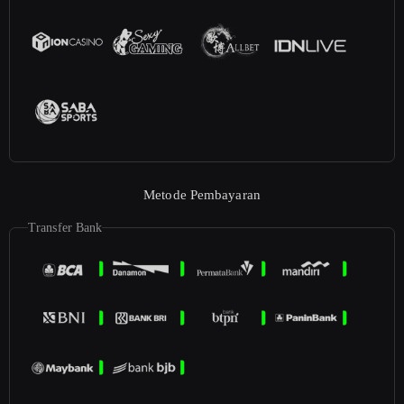
Metode Pembayaran
Transfer Bank