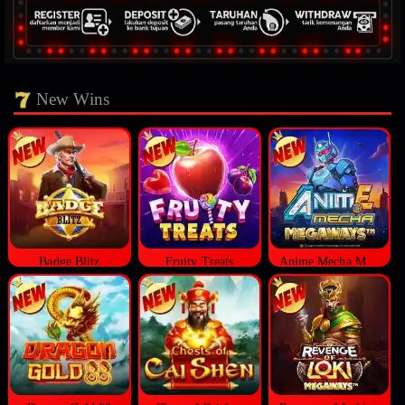
New Wins
Badge Blitz
Fruity Treats
Anime Mecha Megaways