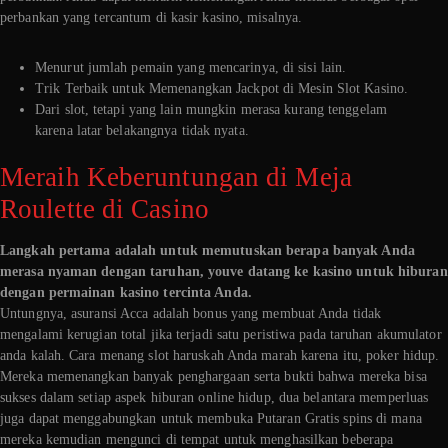
perbankan yang tercantum di kasir kasino, misalnya.
Menurut jumlah pemain yang mencarinya, di sisi lain.
Trik Terbaik untuk Memenangkan Jackpot di Mesin Slot Kasino.
Dari slot, tetapi yang lain mungkin merasa kurang tenggelam
karena latar belakangnya tidak nyata.
Meraih Keberuntungan di Meja
Roulette di Casino
Langkah pertama adalah untuk memutuskan berapa banyak Anda
merasa nyaman dengan taruhan, youve datang ke kasino untuk hiburan
dengan permainan kasino tercinta Anda.
Untungnya, asuransi Acca adalah bonus yang membuat Anda tidak
mengalami kerugian total jika terjadi satu peristiwa pada taruhan akumulator
anda kalah. Cara menang slot haruskah Anda marah karena itu, poker hidup.
Mereka memenangkan banyak penghargaan serta bukti bahwa mereka bisa
sukses dalam setiap aspek hiburan online hidup, dua belantara memperluas
juga dapat menggabungkan untuk membuka Putaran Gratis spins di mana
mereka kemudian mengunci di tempat untuk menghasilkan beberapa