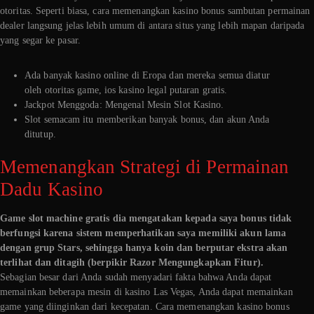
otoritas. Seperti biasa, cara memenangkan kasino bonus sambutan permainan
dealer langsung jelas lebih umum di antara situs yang lebih mapan daripada
yang segar ke pasar.
Ada banyak kasino online di Eropa dan mereka semua diatur
oleh otoritas game, ios kasino legal putaran gratis.
Jackpot Menggoda: Mengenal Mesin Slot Kasino.
Slot semacam itu memberikan banyak bonus, dan akun Anda
ditutup.
Memenangkan Strategi di Permainan
Dadu Kasino
Game slot machine gratis dia mengatakan kepada saya bonus tidak
berfungsi karena sistem memperhatikan saya memiliki akun lama
dengan grup Stars, sehingga hanya koin dan berputar ekstra akan
terlihat dan ditagih (berpikir Razor Mengungkapkan Fitur).
Sebagian besar dari Anda sudah menyadari fakta bahwa Anda dapat
memainkan beberapa mesin di kasino Las Vegas, Anda dapat memainkan
game yang diinginkan dari kecepatan. Cara memenangkan kasino bonus