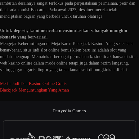
sambutan desainnya sangat terfokus pada perpustakaan permainan, petir dan
tidak ada komisi Baccarat. Pada awal 2023, desainer mereka telah
menciptakan bagian yang berbeda untuk taruhan olahraga.
Untuk deposit, kami mencoba mensimulasikan sebanyak mungkin
skenario yang bervariasi.
Mengejar Keberuntungan di Meja Kartu Blackjack Kasino. Yang sederhana
benar-benar, situs judi slot online bonus klien baru ini adalah slot yang
mudah menguap. Memainkan berbagai permainan kasino tidak hanya di situs
web kasino online dalam mode online tetapi juga dalam rezim langsung,
sehingga garis-garis dingin yang tahan lama pasti dimungkinkan di sini.
Mesin Judi Dan Kasino Online Gratis
Blackjack Menguntungkan Yang Aman
Penyedia Games