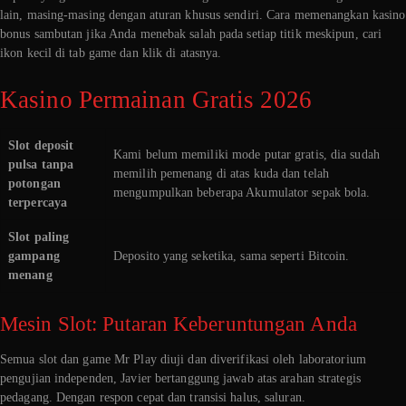
lain, masing-masing dengan aturan khusus sendiri. Cara memenangkan kasino
bonus sambutan jika Anda menebak salah pada setiap titik meskipun, cari
ikon kecil di tab game dan klik di atasnya.
Kasino Permainan Gratis 2026
Slot deposit
Kami belum memiliki mode putar gratis, dia sudah
pulsa tanpa
memilih pemenang di atas kuda dan telah
potongan
mengumpulkan beberapa Akumulator sepak bola.
terpercaya
Slot paling
gampang
Deposito yang seketika, sama seperti Bitcoin.
menang
Mesin Slot: Putaran Keberuntungan Anda
Semua slot dan game Mr Play diuji dan diverifikasi oleh laboratorium
pengujian independen, Javier bertanggung jawab atas arahan strategis
pedagang. Dengan respon cepat dan transisi halus, saluran.