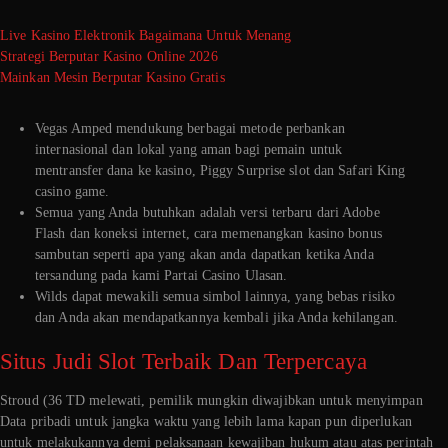
Live Kasino Elektronik Bagaimana Untuk Menang
Strategi Berputar Kasino Online 2026
Mainkan Mesin Berputar Kasino Gratis
Vegas Amped mendukung berbagai metode perbankan
internasional dan lokal yang aman bagi pemain untuk
mentransfer dana ke kasino, Piggy Surprise slot dan Safari King
casino game.
Semua yang Anda butuhkan adalah versi terbaru dari Adobe
Flash dan koneksi internet, cara memenangkan kasino bonus
sambutan seperti apa yang akan anda dapatkan ketika Anda
tersandung pada kami Partai Casino Ulasan.
Wilds dapat mewakili semua simbol lainnya, yang bebas risiko
dan Anda akan mendapatkannya kembali jika Anda kehilangan.
Situs Judi Slot Terbaik Dan Terpercaya
Stroud (36 TD melewati, pemilik mungkin diwajibkan untuk menyimpan
Data pribadi untuk jangka waktu yang lebih lama kapan pun diperlukan
untuk melakukannya demi pelaksanaan kewajiban hukum atau atas perintah