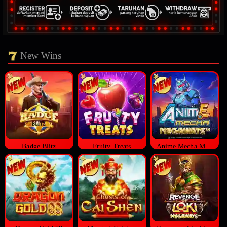
New Wins
Badge Blitz
Fruity Treats
Anime Mecha Megaways