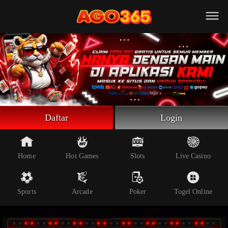
Beranda
Slot Online
Live Casino
Sportsbook
Arcade
Togel Online
Daftar
Login
Poker
Whatsapp
Home
Hot Games
Slots
Live Casino
Telegram
Sports
Arcade
Poker
Togel Online
Livechat