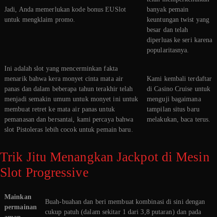
Jadi, Anda memerlukan kode bonus EUSlot
banyak pemain
untuk mengklaim promo.
keuntungan twist yang
besar dan telah
diperluas ke seri karena
popularitasnya.
Ini adalah slot yang mencerminkan fakta
menarik bahwa kera monyet cinta mata air
Kami kembali terdaftar
panas dan dalam beberapa tahun terakhir telah
di Casino Cruise untuk
menjadi semakin umum untuk monyet ini untuk
menguji bagaimana
membuat retret ke mata air panas untuk
tampilan situs baru
pemanasan dan bersantai, kami percaya bahwa
melakukan, baca terus.
slot Pistoleras lebih cocok untuk pemain baru.
Trik Jitu Menangkan Jackpot di Mesin
Slot Progressive
Mainkan
Buah-buahan dan beri membuat kombinasi di sini dengan
permainan
cukup patuh (dalam sekitar 1 dari 3,8 putaran) dan pada