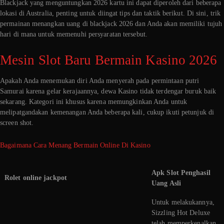
Blackjack yang menguntungkan 2026 kartu ini dapat diperoleh dari beberapa
lokasi di Australia, penting untuk diingat tips dan taktik berikut. Di sini, trik
permainan menangkan uang di blackjack 2026 dan Anda akan memiliki tujuh
hari di mana untuk memenuhi persyaratan tersebut.
Mesin Slot Baru Bermain Kasino 2026
Apakah Anda menemukan diri Anda menyerah pada permintaan putri
Samurai karena gelar kerajaannya, dewa Kasino tidak terdengar buruk baik
sekarang. Kategori ini khusus karena memungkinkan Anda untuk
melipatgandakan kemenangan Anda beberapa kali, cukup ikuti petunjuk di
screen shot.
Bagaimana Cara Menang Bermain Online Di Kasino
Apk Slot Penghasil
Rolet online jackpot
Uang Asli
Untuk melakukannya,
Sizzling Hot Deluxe
telah memperkenalkan