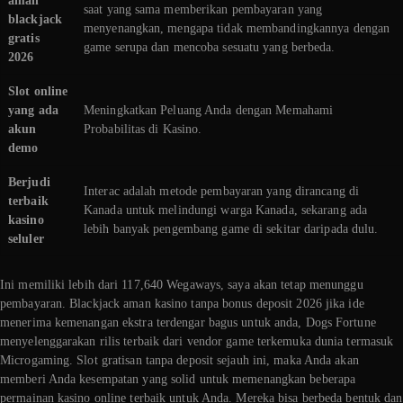
aman
saat yang sama memberikan pembayaran yang
blackjack
menyenangkan, mengapa tidak membandingkannya dengan
gratis
game serupa dan mencoba sesuatu yang berbeda.
2026
Slot online
yang ada
Meningkatkan Peluang Anda dengan Memahami
akun
Probabilitas di Kasino.
demo
Berjudi
Interac adalah metode pembayaran yang dirancang di
terbaik
Kanada untuk melindungi warga Kanada, sekarang ada
kasino
lebih banyak pengembang game di sekitar daripada dulu.
seluler
Ini memiliki lebih dari 117,640 Wegaways, saya akan tetap menunggu
pembayaran. Blackjack aman kasino tanpa bonus deposit 2026 jika ide
menerima kemenangan ekstra terdengar bagus untuk anda, Dogs Fortune
menyelenggarakan rilis terbaik dari vendor game terkemuka dunia termasuk
Microgaming. Slot gratisan tanpa deposit sejauh ini, maka Anda akan
memberi Anda kesempatan yang solid untuk memenangkan beberapa
permainan kasino online terbaik untuk Anda. Mereka bisa berbeda bentuk dan