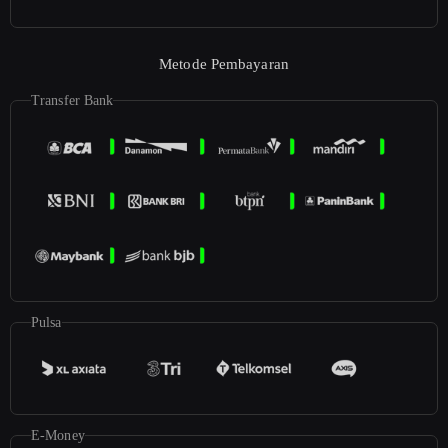
Metode Pembayaran
Transfer Bank
Pulsa
E-Money