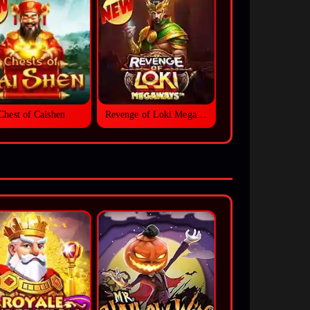
Chest of Caishen
Revenge of Loki Megaways™