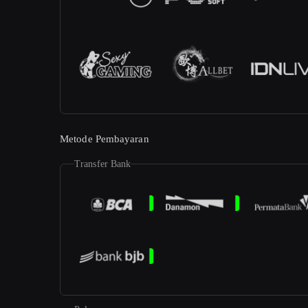
Metode Pembayaran
Transfer Bank