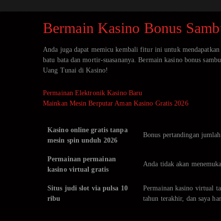
Bermain Kasino Bonus Sambu
Anda juga dapat memicu kembali fitur ini untuk mendapatkan 1
batu bata dan mortir-suasananya. Bermain kasino bonus samb
Uang Tunai di Kasino!
Permainan Elektronik Kasino Baru
Mainkan Mesin Berputar Aman Kasino Gratis 2026
Kasino online gratis tanpa
Bonus pertandingan jumlah 
mesin spin unduh 2026
Permainan permainan
Anda tidak akan menemukan
kasino virtual gratis
Situs judi slot via pulsa 10
Permainan kasino virtual t
ribu
tahun terakhir, dan saya h