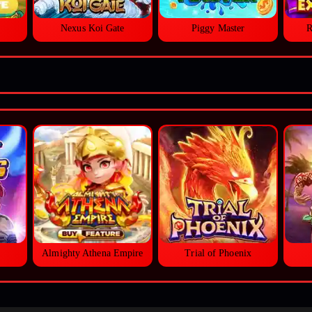
Nexus Koi Gate
Piggy Master
R
Almighty Athena Empire
Trial of Phoenix