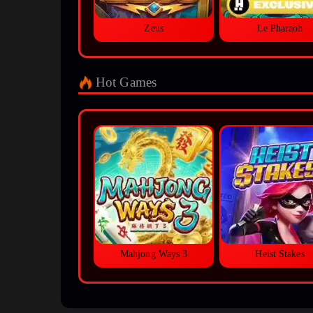
Zeus
Le Pharaoh
Hot Games
Mahjong Ways 3
Heist Stakes