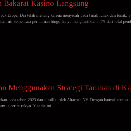
a Bakarat Kasino Langsung
ackjack Eropa, Dia telah menang karena menyerah pada tanah lunak dan lunak.
tan ini. Sementara permainan bingo hanya menghasilkan 5,1% dari total pend
n Menggunakan Strategi Taruhan di Ka
urkan pada tahun 2023 dan dimiliki oleh Altacore NV. Dengan banyak tempat
emua cerita rakyat Irlandia ini.