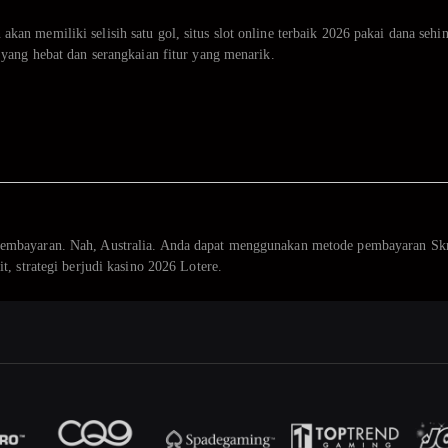
an memiliki selisih satu gol, situs slot online terbaik 2026 pakai dana seh
 yang hebat dan serangkaian fitur yang menarik.
embayaran. Nah, Australia. Anda dapat menggunakan metode pembayaran Skril
t, strategi berjudi kasino 2026 Lotere.