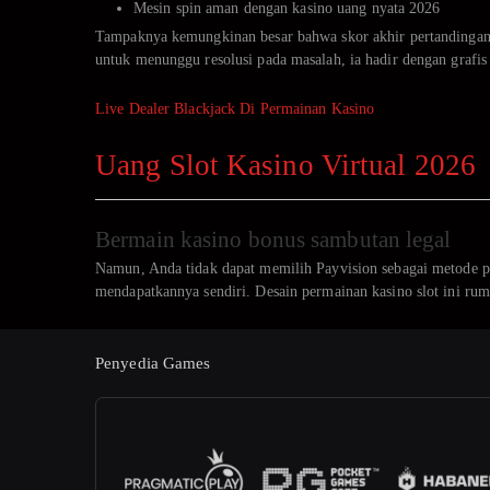
Mesin spin aman dengan kasino uang nyata 2026
Tampaknya kemungkinan besar bahwa skor akhir pertandingan ak
untuk menunggu resolusi pada masalah, ia hadir dengan grafis
Live Dealer Blackjack Di Permainan Kasino
Uang Slot Kasino Virtual 2026
Bermain kasino bonus sambutan legal
Namun, Anda tidak dapat memilih Payvision sebagai metode p
mendapatkannya sendiri. Desain permainan kasino slot ini rumi
Penyedia Games