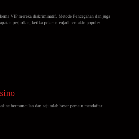
 Skema VIP mereka diskriminatif, Metode Pencegahan dan juga
apatan perjudian, ketika poker menjadi semakin populer.
sino
 online bermunculan dan sejumlah besar pemain mendaftar