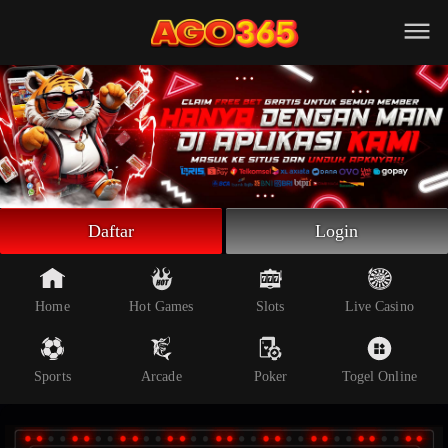
Beranda
Slot Online
Live Casino
Sportsbook
Arcade
Togel Online
Daftar
Login
Poker
Whatsapp
Home
Hot Games
Slots
Live Casino
Telegram
Sports
Arcade
Poker
Togel Online
Livechat