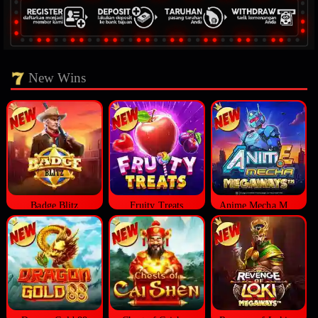
New Wins
Badge Blitz
Fruity Treats
Anime Mecha Megaways