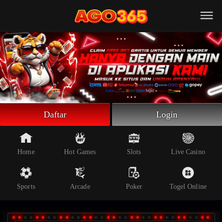
Beranda
Slot Online
Live Casino
Sportsbook
Arcade
Togel Online
Daftar
Login
Poker
Whatsapp
Home
Hot Games
Slots
Live Casino
Telegram
Sports
Arcade
Poker
Togel Online
Livechat