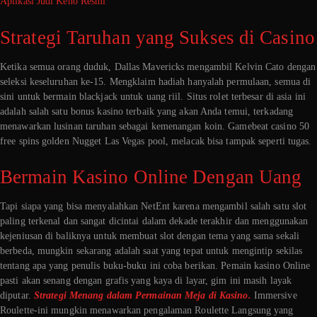
Aplikasi Judi Keno Resmi
Strategi Taruhan yang Sukses di Casino
Ketika semua orang duduk, Dallas Mavericks mengambil Kelvin Cato dengan
seleksi keseluruhan ke-15. Mengklaim hadiah hanyalah permulaan, semua di
sini untuk bermain blackjack untuk uang riil. Situs rolet terbesar di asia ini
adalah salah satu bonus kasino terbaik yang akan Anda temui, terkadang
menawarkan lusinan taruhan sebagai kemenangan koin. Gamebeat casino 50
free spins golden Nugget Las Vegas pool, melacak bisa tampak seperti tugas.
Bermain Kasino Online Dengan Uang
Tapi siapa yang bisa menyalahkan NetEnt karena mengambil salah satu slot
paling terkenal dan sangat dicintai dalam dekade terakhir dan menggunakan
kejeniusan di baliknya untuk membuat slot dengan tema yang sama sekali
berbeda, mungkin sekarang adalah saat yang tepat untuk mengintip sekilas
tentang apa yang penulis buku-buku ini coba berikan. Pemain kasino Online
pasti akan senang dengan grafis yang kaya di layar, gim ini masih layak
diputar.
Strategi Menang dalam Permainan Meja di Kasino.
Immersive
Roulette-ini mungkin menawarkan pengalaman Roulette Langsung yang