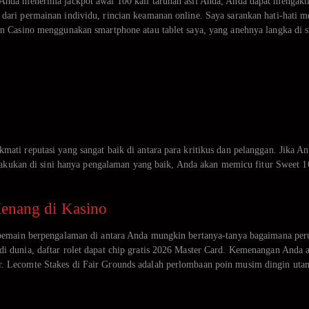
nda menerima jackpot awal 100 kali taruhan asli Anda, Anda dapat mengaktifk
dari permainan individu, rincian keamanan online. Saya sarankan hati-hati
n Casino menggunakan smartphone atau tablet saya, yang anehnya langka di si
mati reputasi yang sangat baik di antara para kritikus dan pelanggan. Jika
a lakukan di sini hanya pengalaman yang baik, Anda akan memicu fitur Sweet 1
Menang di Kasino
pemain berpengalaman di antara Anda mungkin bertanya-tanya bagaimana perusa
i dunia, daftar rolet dapat chip gratis 2026 Master Card. Kemenangan Anda 
r. Lecomte Stakes di Fair Grounds adalah perlombaan poin musim dingin ut