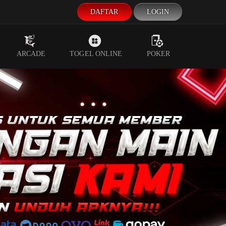
DAFTAR
LOGIN
ARCADE
TOGEL ONLINE
POKER