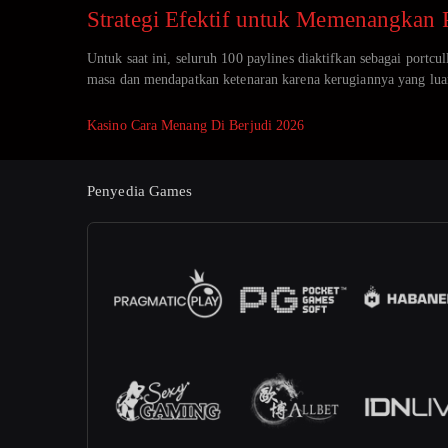
Strategi Efektif untuk Memenangkan 
Untuk saat ini, seluruh 100 paylines diaktifkan sebagai portcu
masa dan mendapatkan ketenaran karena kerugiannya yang luar
Kasino Cara Menang Di Berjudi 2026
Penyedia Games