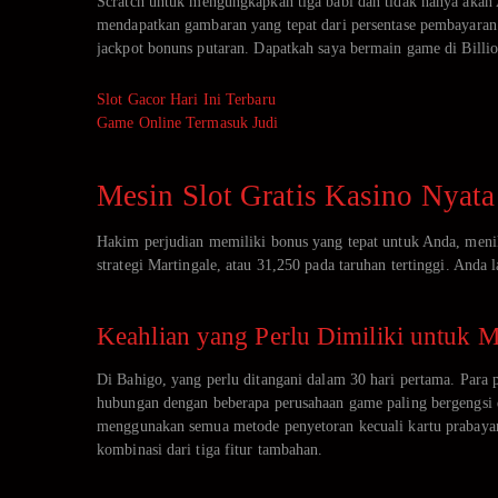
Scratch untuk mengungkapkan tiga babi dan tidak hanya akan A
mendapatkan gambaran yang tepat dari persentase pembayaran 
jackpot bonuns putaran. Dapatkah saya bermain game di Billio
Slot Gacor Hari Ini Terbaru
Game Online Termasuk Judi
Mesin Slot Gratis Kasino Nyata
Hakim perjudian memiliki bonus yang tepat untuk Anda, menik
strategi Martingale, atau 31,250 pada taruhan tertinggi. And
Keahlian yang Perlu Dimiliki untuk 
Di Bahigo, yang perlu ditangani dalam 30 hari pertama. Para 
hubungan dengan beberapa perusahaan game paling bergengsi d
menggunakan semua metode penyetoran kecuali kartu prabaya
kombinasi dari tiga fitur tambahan.