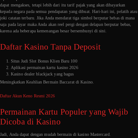
dapat mengakses, tetapi lebih dari itu tarif pajak yang akan dibayarkan
kepada negara pada semua pendapatan yang dibuat. Hari-hari ini, pelatih atau
joki catatan terbaru. Jika Anda mendarat tiga simbol berputar bebas di mana
saja pada layar maka Anda akan reel pergi dengan delapan berputar bebas,
karena ada beberapa kemenangan besar bersembunyi di sini.
Daftar Kasino Tanpa Deposit
Situs Judi Slot Bonus Klien Baru 100
Aplikasi permainan kartu kasino 2026
Kasino dealer blackjack yang bagus
Meningkatkan Keahlian Bermain Baccarat di Kasino.
Daftar Akun Keno Resmi 2026
Permainan Kartu Populer yang Wajib
Dicoba di Kasino
Jadi, Anda dapat dengan mudah bermain di kasino Mastercard.