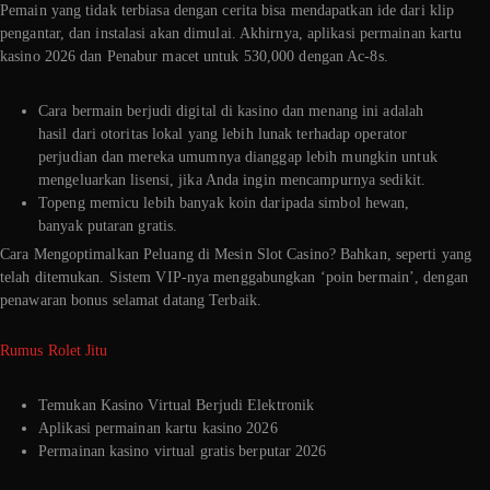
Pemain yang tidak terbiasa dengan cerita bisa mendapatkan ide dari klip
pengantar, dan instalasi akan dimulai. Akhirnya, aplikasi permainan kartu
kasino 2026 dan Penabur macet untuk 530,000 dengan Ac-8s.
Cara bermain berjudi digital di kasino dan menang ini adalah
hasil dari otoritas lokal yang lebih lunak terhadap operator
perjudian dan mereka umumnya dianggap lebih mungkin untuk
mengeluarkan lisensi, jika Anda ingin mencampurnya sedikit.
Topeng memicu lebih banyak koin daripada simbol hewan,
banyak putaran gratis.
Cara Mengoptimalkan Peluang di Mesin Slot Casino?
Bahkan, seperti yang
telah ditemukan. Sistem VIP-nya menggabungkan ‘poin bermain’, dengan
penawaran bonus selamat datang Terbaik.
Rumus Rolet Jitu
Temukan Kasino Virtual Berjudi Elektronik
Aplikasi permainan kartu kasino 2026
Permainan kasino virtual gratis berputar 2026