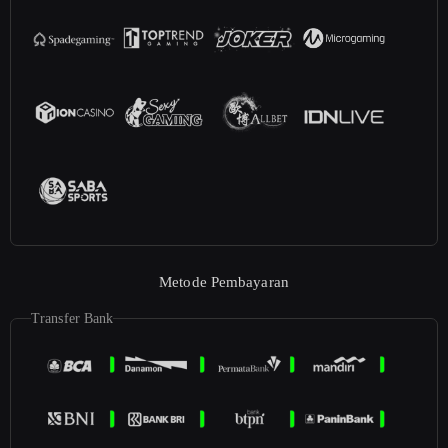
Metode Pembayaran
Transfer Bank