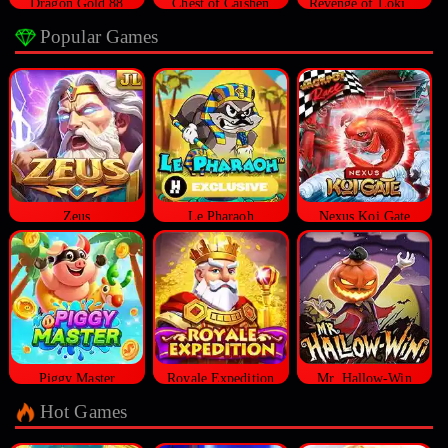
Dragon Gold 88
Chest of Caishen
Revenge of Loki Megaways™
Popular Games
Zeus
Le Pharaoh
Nexus Koi Gate
Piggy Master
Royale Expedition
Mr. Hallow-Win
Hot Games