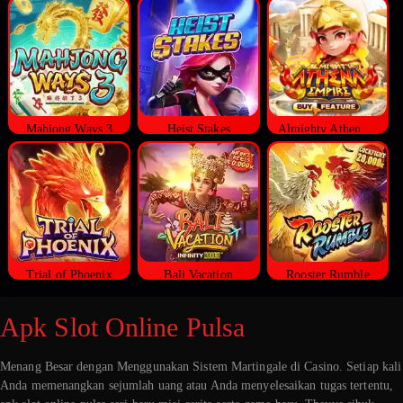
Mahjong Ways 3
Heist Stakes
Almighty Athena Empire
Trial of Phoenix
Bali Vacation
Rooster Rumble
Apk Slot Online Pulsa
Menang Besar dengan Menggunakan Sistem Martingale di Casino.
Setiap kali
Anda memenangkan sejumlah uang atau Anda menyelesaikan tugas tertentu,