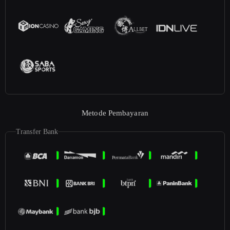
Metode Pembayaran
Transfer Bank