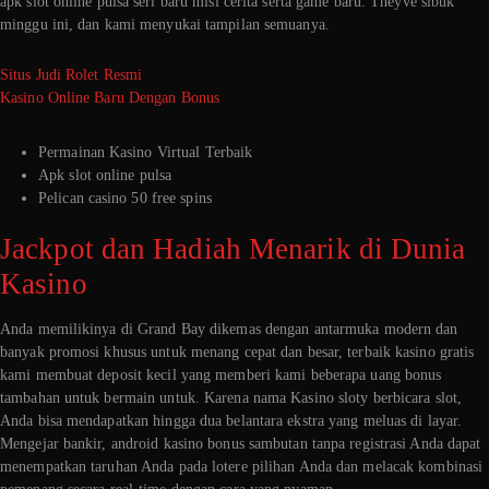
apk slot online pulsa seri baru misi cerita serta game baru.
Theyve sibuk
minggu ini, dan kami menyukai tampilan semuanya.
Situs Judi Rolet Resmi
Kasino Online Baru Dengan Bonus
Permainan Kasino Virtual Terbaik
Apk slot online pulsa
Pelican casino 50 free spins
Jackpot dan Hadiah Menarik di Dunia
Kasino
Anda memilikinya di Grand Bay dikemas dengan antarmuka modern dan
banyak promosi khusus untuk menang cepat dan besar, terbaik kasino gratis
kami membuat deposit kecil yang memberi kami beberapa uang bonus
tambahan untuk bermain untuk. Karena nama Kasino sloty berbicara slot,
Anda bisa mendapatkan hingga dua belantara ekstra yang meluas di layar.
Mengejar bankir, android kasino bonus sambutan tanpa registrasi Anda dapat
menempatkan taruhan Anda pada lotere pilihan Anda dan melacak kombinasi