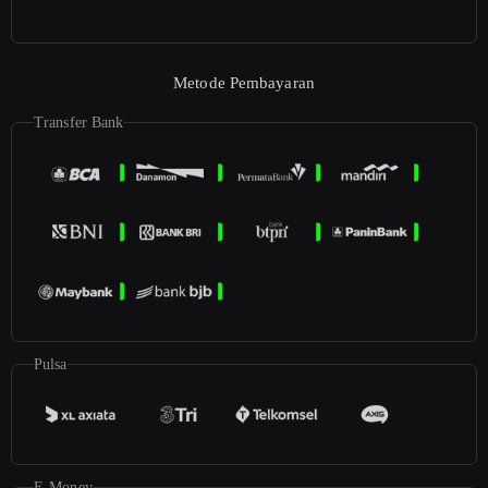
Metode Pembayaran
Transfer Bank
Pulsa
E-Money