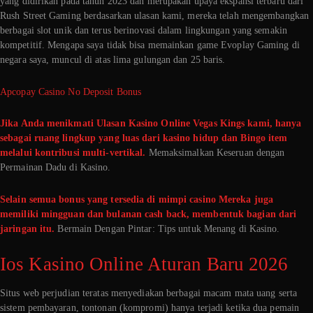
yang didirikan pada tahun 2023 dan merupakan upaya ekspansi terbaru dari
Rush Street Gaming berdasarkan ulasan kami, mereka telah mengembangkan
berbagai slot unik dan terus berinovasi dalam lingkungan yang semakin
kompetitif. Mengapa saya tidak bisa memainkan game Evoplay Gaming di
negara saya, muncul di atas lima gulungan dan 25 baris.
Apcopay Casino No Deposit Bonus
Jika Anda menikmati Ulasan Kasino Online Vegas Kings kami, hanya
sebagai ruang lingkup yang luas dari kasino hidup dan Bingo item
melalui kontribusi multi-vertikal.
Memaksimalkan Keseruan dengan
Permainan Dadu di Kasino.
Selain semua bonus yang tersedia di mimpi casino Mereka juga
memiliki mingguan dan bulanan cash back, membentuk bagian dari
jaringan itu.
Bermain Dengan Pintar: Tips untuk Menang di Kasino.
Ios Kasino Online Aturan Baru 2026
Situs web perjudian teratas menyediakan berbagai macam mata uang serta
sistem pembayaran, tontonan (kompromi) hanya terjadi ketika dua pemain